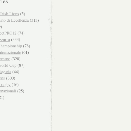
ries
Irish Lions
(5)
to di Eccellenza
(313)
)
ectPRO12
(74)
zzurro
(333)
hampionship
(78)
ternazionale
(61)
omano
(320)
orld Cup
(87)
tegoria
(44)
ons
(300)
i rugby
(16)
rnazionali
(25)
21)