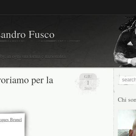
sandro Fusco
y, in ogni sua forma e nazionalità.
oriamo per la
GIU
1
2013
Chi so