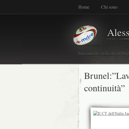
Home
Chi sono
Ales
Interamente dedicato al Rugb
Brunel:”Lav
continuità”