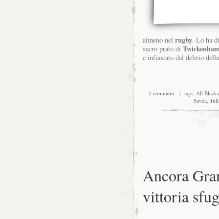
rugby
almeno nel
. Lo ha d
Twickenha
sacro prato di
e infuocato dal delirio dell
1 comment
| tags:
All Blacks
Savea
,
Tuil
Ancora Gran
vittoria sfu