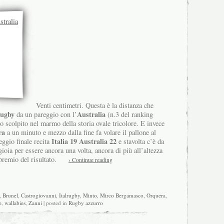
Venti centimetri. Questa è la distanza che
rugby
Australia
da un pareggio con l’
(n.3 del ranking
 scolpito nel marmo della storia ovale tricolore. E invece
ra
a un minuto e mezzo dalla fine fa volare il pallone al
Italia 19 Australia 22
teggio finale recita
e stavolta c’è da
ioia per essere ancora una volta, ancora di più all’altezza
premio del risultato.
› Continue reading
,
Brunel
,
Castrogiovanni
,
Italrugby
,
Minto
,
Mirco Bergamasco
,
Orquera
,
e
,
wallabies
,
Zanni
| posted in
Rugby azzurro