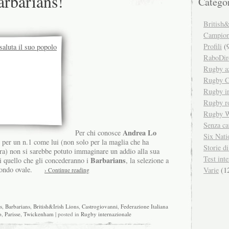
arbarians!
Catego
British&
Campiona
Profili
(9
RaboDir
Rugby a
Rugby C
Rugby in
Rugby r
Rugby W
Senza ca
Andrea Lo
Per chi conosce
Six Nati
 per un n.1 come lui (non solo per la maglia che ha
Storie d
iera) non si sarebbe potuto immaginare un addio alla sua
Test inte
Barbarians
i quello che gli concederanno i
, la selezione a
mondo ovale.
Varie
(1
› Continue reading
s
,
Barbarians
,
British&Irish Lions
,
Castrogiovanni
,
Federazione Italiana
o
,
Parisse
,
Twickenham
| posted in
Rugby internazionale