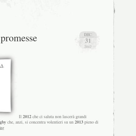
 promesse
DIC
31
2012
2012
Il
che ci saluta non lascerà grandi
gby
2013
che, anzi, si concentra volentieri su un
pieno di
ing