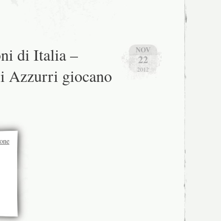
i di Italia –
NOV
22
li Azzurri giocano
2012