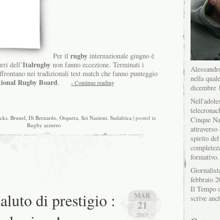
rugby
Per il
internazionale giugno è
Italrugby
rri dell’
non fanno eccezione. Terminati i
Alessandro
affrontano nei tradizionali test match che fanno punteggio
nella quale
tional Rugby Board
.
› Continue reading
dicembre 
Nell'adole
telecronac
acks
,
Brunel
,
Di Bernardo
,
Orquera
,
Sei Nazioni
,
Sudafrica
| posted in
Cinque Na
Rugby azzurro
attraverso 
spirito del
completez
formativo.
Giornalist
febbraio 2
Il Tempo o
aluto di prestigio :
MAR
scrive anc
21
2013