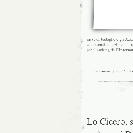
mese di battaglie e gli Azzu
campionati le nazionali si 
Interna
per il ranking dell’
no comments
| tags:
All Bl
Lo Cicero, s