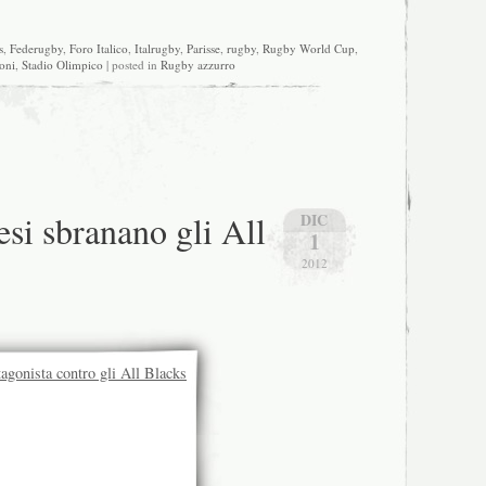
s
,
Federugby
,
Foro Italico
,
Italrugby
,
Parisse
,
rugby
,
Rugby World Cup
,
oni
,
Stadio Olimpico
| posted in
Rugby azzurro
esi sbranano gli All
DIC
1
2012