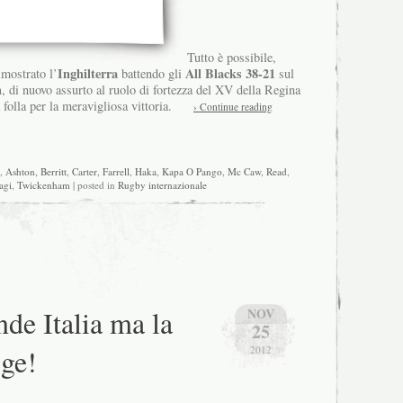
Tutto è possibile,
Inghilterra
All Blacks 38-21
imostrato l’
battendo gli
sul
m
, di nuovo assurto al ruolo di fortezza del XV della Regina
a folla per la meravigliosa vittoria.
› Continue reading
,
Ashton
,
Berritt
,
Carter
,
Farrell
,
Haka
,
Kapa O Pango
,
Mc Caw
,
Read
,
agi
,
Twickenham
| posted in
Rugby internazionale
de Italia ma la
NOV
25
gge!
2012