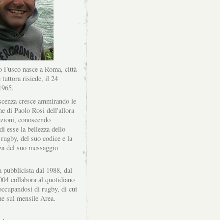
 Fusco nasce a Roma, città
 tuttora risiede, il 24
1965.
scenza cresce ammirando le
he di Paolo Rosi dell'allora
zioni, conoscendo
di esse la bellezza dello
 rugby, del suo codice e la
za del suo messaggio
a pubblicista dal 1988, dal
004 collabora al quotidiano
ccupandosi di rugby, di cui
he sul mensile Area.