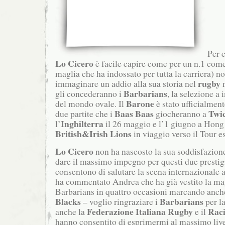
Per 
Lo Cicero
è facile capire come per un n.1 come 
maglia che ha indossato per tutta la carriera) n
rugby
immaginare un addio alla sua storia nel
m
Barbarians
gli concederanno i
, la selezione a 
Barone
del mondo ovale.
Il
è stato ufficialmen
Baas Baas
Twi
due partite che i
giocheranno a
Inghilterra
l’
il 26 maggio e l’1 giugno a Hong
British&Irish Lions
in viaggio verso il Tour es
Lo Cicero
non ha nascosto la sua soddisfazion
dare il massimo impegno per questi due presti
consentono di salutare la scena internazionale 
ha commentato Andrea che ha già vestito la ma
Barbarians in quattro occasioni marcando anch
Blacks
Barbarians
– voglio ringraziare i
per l
Federazione Italiana Rugby
Rac
anche la
e il
hanno consentito di esprimermi al massimo live