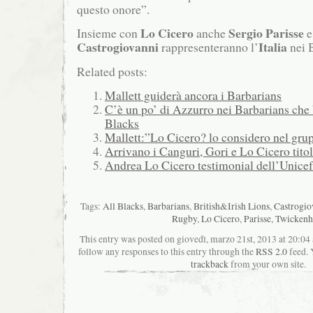
questo onore”.
Lo Cicero
Sergio Parisse
Insieme con
anche
Castrogiovanni
Italia
rappresenteranno l’
nei 
Related posts:
Mallett guiderà ancora i Barbarians
C’è un po’ di Azzurro nei Barbarians che 
Blacks
Mallett:”Lo Cicero? lo considero nel gr
Arrivano i Canguri, Gori e Lo Cicero titol
Andrea Lo Cicero testimonial dell’Unicef
Tags:
All Blacks
,
Barbarians
,
British&Irish Lions
,
Castrogio
Rugby
,
Lo Cicero
,
Parisse
,
Twicken
This entry was posted on giovedì, marzo 21st, 2013 at 20:04 
follow any responses to this entry through the
RSS 2.0
feed. 
trackback
from your own site.