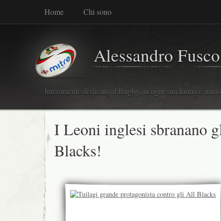
Home
Chi sono
Alessandro Fusco
Interamente dedicato al Rugby, in ogni sua forma e nazio
I Leoni inglesi sbranano g
Blacks!