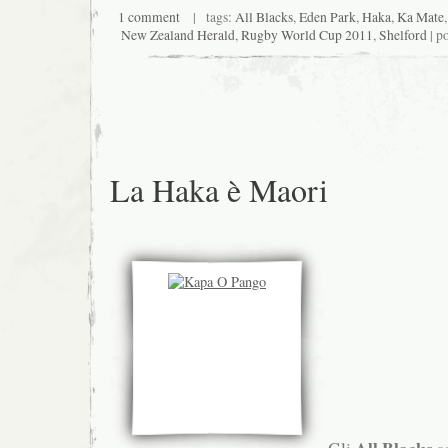
1 comment
| tags:
All Blacks
,
Eden Park
,
Haka
,
Ka Mate
New Zealand Herald
,
Rugby World Cup 2011
,
Shelford
| p
La Haka è Maori