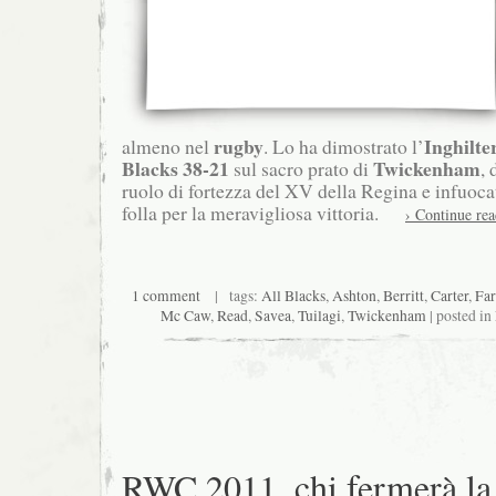
rugby
Inghilte
almeno nel
. Lo ha dimostrato l’
Blacks 38-21
Twickenham
sul sacro prato di
, 
ruolo di fortezza del XV della Regina e infuocat
folla per la meravigliosa vittoria.
› Continue re
1 comment
| tags:
All Blacks
,
Ashton
,
Berritt
,
Carter
,
Far
Mc Caw
,
Read
,
Savea
,
Tuilagi
,
Twickenham
| posted in
RWC 2011, chi fermerà la