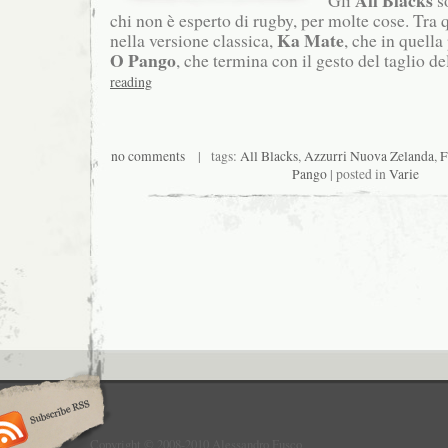
All Blacks
Gli
so
chi non è esperto di rugby, per molte cose. Tra 
Ka Mate
nella versione classica,
, che in quella
O Pango
, che termina con il gesto del taglio de
reading
no comments
| tags:
All Blacks
,
Azzurri Nuova Zelanda
,
F
Pango
| posted in
Varie
Copyright © 2008-2010 Alessandro Fusco