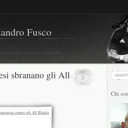
sandro Fusco
y, in ogni sua forma e nazionalità.
esi sbranano gli All
DIC
1
2012
Chi so