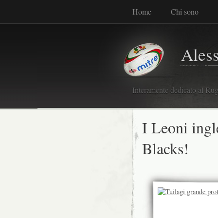
Home
Chi sono
Ales
Interamente dedicato al Rugb
I Leoni ingl
Blacks!