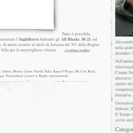
Tutto è possibile,
Inghilterra
All Blacks 38-21
imostrato l’
battendo gli
sul
Alessandro
m
, di nuovo assurto al ruolo di fortezza del XV della Regina
nella quale
a folla per la meravigliosa vittoria.
› Continue reading
dicembre 
Nell'adole
telecronac
,
Ashton
,
Berritt
,
Carter
,
Farrell
,
Haka
,
Kapa O Pango
,
Mc Caw
,
Read
,
Cinque Na
agi
,
Twickenham
| posted in
Rugby internazionale
attraverso 
spirito del
completez
formativo.
Giornalist
febbraio 2
Il Tempo o
scrive anc
Catego