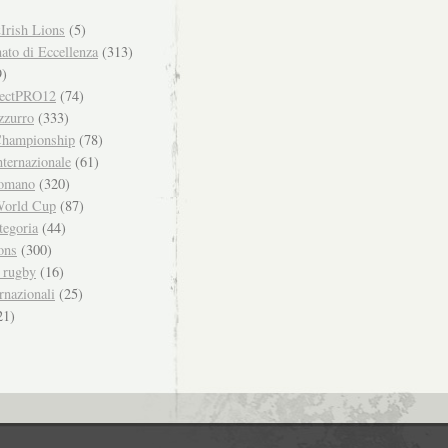
Irish Lions
(5)
to di Eccellenza
(313)
)
ectPRO12
(74)
zzurro
(333)
hampionship
(78)
ternazionale
(61)
omano
(320)
orld Cup
(87)
tegoria
(44)
ons
(300)
i rugby
(16)
rnazionali
(25)
21)