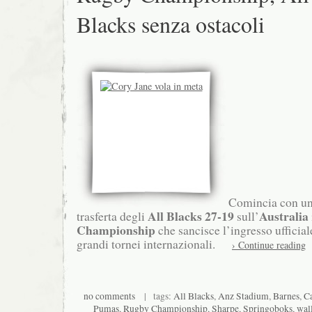
Blacks senza ostacoli
Comincia con un 
All Blacks 27-19
Australia
trasferta degli
sull’
Championship
che sancisce l’ingresso ufficial
grandi tornei internazionali.
› Continue reading
no comments
| tags:
All Blacks
,
Anz Stadium
,
Barnes
,
Ca
Pumas
,
Rugby Championship
,
Sharpe
,
Springoboks
,
wal