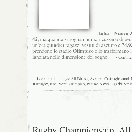
Italia – Nuova 
42
, ma quando si sogna i numeri cessano di ave
74.9
un’ora quindici ragazzi vestiti di azzurro e
Olimpico
prendono lo stadio
e lo trasformano 
lanciata nella dimensione del sogno.
› Continu
1 comment
| tags:
All Blacks
,
Azzurri
,
Castrogiovanni
,
Italrugby
,
Jane
,
Nonu
,
Olimpico
,
Parisse
,
Savea
,
Sgarbi
,
Smi
Rugby Championship, All