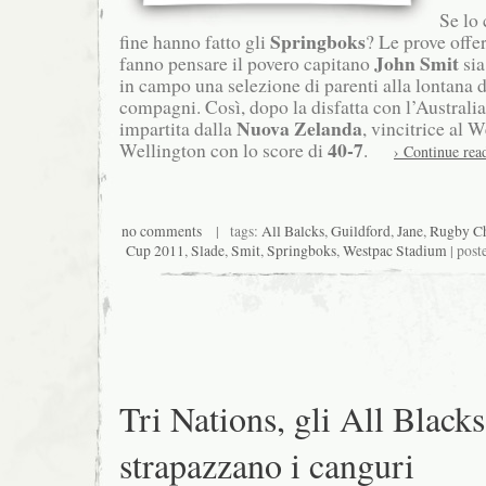
Se lo 
Springboks
fine hanno fatto gli
? Le prove offe
John Smit
fanno pensare il povero capitano
sia
in campo una selezione di parenti alla lontana d
compagni. Così, dopo la disfatta con l’Australi
Nuova Zelanda
impartita dalla
, vincitrice al 
40-7
Wellington con lo score di
.
› Continue rea
no comments
| tags:
All Balcks
,
Guildford
,
Jane
,
Rugby C
Cup 2011
,
Slade
,
Smit
,
Springboks
,
Westpac Stadium
| post
Tri Nations, gli All Blacks
strapazzano i canguri