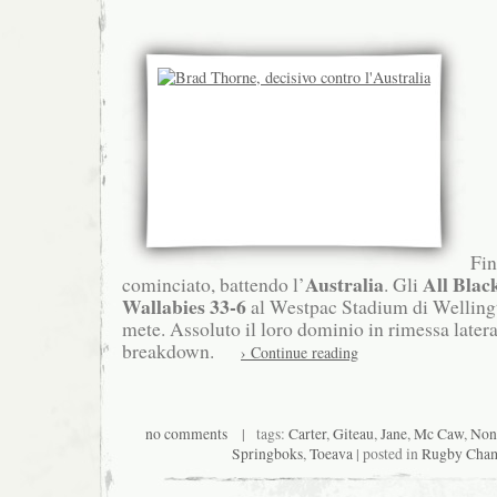
Fin
Australia
All Blac
cominciato, battendo l’
. Gli
Wallabies
33-6
al Westpac Stadium di Welling
mete. Assoluto il loro dominio in rimessa latera
breakdown.
› Continue reading
no comments
| tags:
Carter
,
Giteau
,
Jane
,
Mc Caw
,
Non
Springboks
,
Toeava
| posted in
Rugby Cham