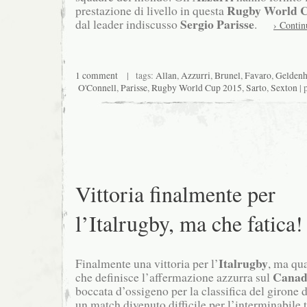
Rugby World C
prestazione di livello in questa
Sergio Parisse
dal leader indiscusso
.
› Contin
1 comment
| tags:
Allan
,
Azzurri
,
Brunel
,
Favaro
,
Gelden
O'Connell
,
Parisse
,
Rugby World Cup 2015
,
Sarto
,
Sexton
| 
Vittoria finalmente per
l’Italrugby, ma che fatica!
Italrugby
Finalmente una vittoria per l’
, ma qua
Canad
che definisce l’affermazione azzurra sul
boccata d’ossigeno per la classifica del girone d
un match divenuto difficile per l’interminabile t