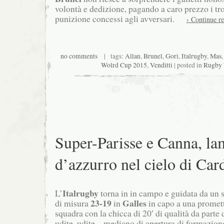
volontà e dedizione, pagando a caro prezzo i tro
punizione concessi agli avversari.
› Continue r
no comments
| tags:
Allan
,
Brunel
,
Gori
,
Italrugby
,
Mas
Wolrd Cup 2015
,
Venditti
| posted in
Rugby 
Super-Parisse e Canna, la
d’azzurro nel cielo di Card
Italrugby
L’
torna in in campo e guidata da un 
23-19
Galles
di misura
in
in capo a una promett
squadra con la chicca di 20′ di qualità da parte 
udite, udite – mediano di apertura di formazione