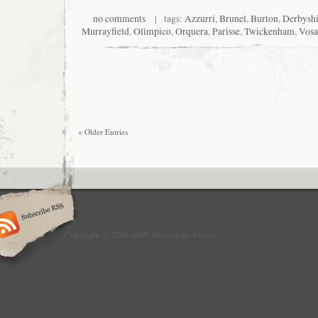
no comments
| tags:
Azzurri
,
Brunel
,
Burton
,
Derbyshi
Murrayfield
,
Olimpico
,
Orquera
,
Parisse
,
Twickenham
,
Vosa
« Older Entries
Copyright © 2008-2010 Alessandro Fusco