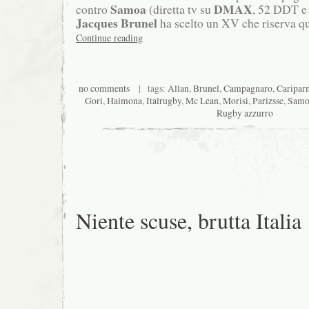
Samoa
DMAX
contro
(diretta tv su
, 52 DDT e 
Jacques Brunel
ha scelto un XV che riserva q
Continue reading
no comments
| tags:
Allan
,
Brunel
,
Campagnaro
,
Caripar
Gori
,
Haimona
,
Italrugby
,
Mc Lean
,
Morisi
,
Parizsse
,
Samo
Rugby azzurro
Niente scuse, brutta Italia