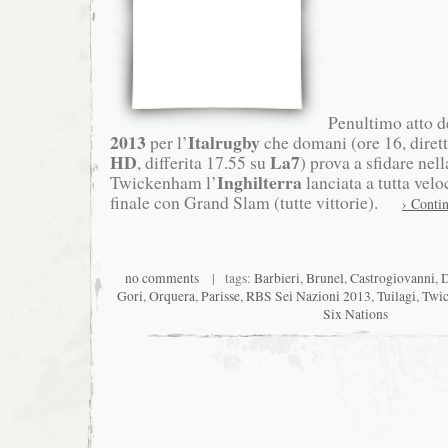
Penultimo atto d
2013
Italrugby
per l’
che domani (ore 16, dirett
HD
La7
, differita 17.55 su
) prova a sfidare nell
Inghilterra
Twickenham l’
lanciata a tutta veloc
finale con Grand Slam (tutte vittorie).
› Conti
no comments
| tags:
Barbieri
,
Brunel
,
Castrogiovanni
,
D
Gori
,
Orquera
,
Parisse
,
RBS Sei Nazioni 2013
,
Tuilagi
,
Twi
Six Nations