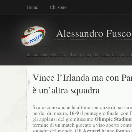
Home
Chi sono
Alessandro Fusco
Interamente dedicato al Rugby, in ogni sua forma e nazio
Vince l’Irlanda ma con Pa
è un’altra squadra
Svaniscono anche le ultime speranze di passare 
16-9
perde di misura,
il punteggio finale, con l
Olimpic Stadiu
gli applausi del gremitissimo
termine di un match giocato a viso aperto contr
Azzurri
squadre del mondo. Gli
hanno fornito 