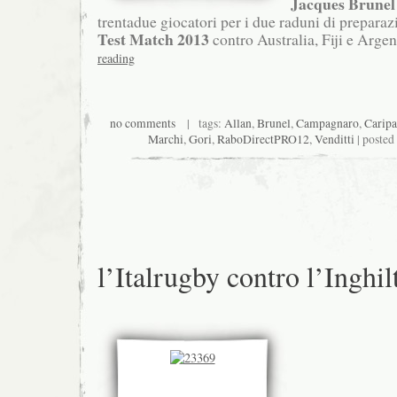
Jacques Brunel
trentadue giocatori per i due raduni di preparaz
Test Match 2013
contro Australia, Fiji e Argen
reading
no comments
| tags:
Allan
,
Brunel
,
Campagnaro
,
Caripa
Marchi
,
Gori
,
RaboDirectPRO12
,
Venditti
| posted
l’Italrugby contro l’Inghil