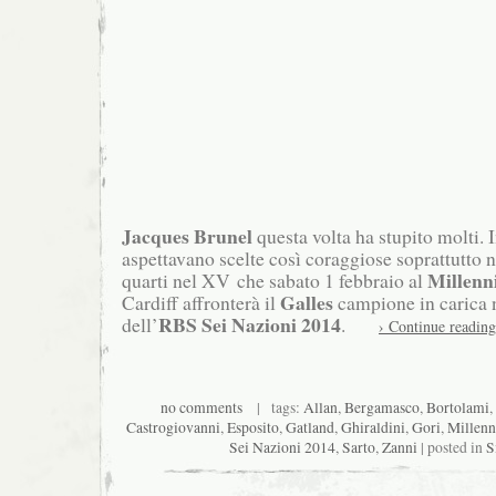
Jacques Brunel
questa volta ha stupito molti. In
aspettavano scelte così coraggiose soprattutto ne
Millenn
quarti nel XV che sabato 1 febbraio al
Galles
Cardiff affronterà il
campione in carica 
RBS Sei
Nazioni 2014
dell’
.
› Continue reading
no comments
| tags:
Allan
,
Bergamasco
,
Bortolami
,
Castrogiovanni
,
Esposito
,
Gatland
,
Ghiraldini
,
Gori
,
Millen
Sei Nazioni 2014
,
Sarto
,
Zanni
| posted in
S