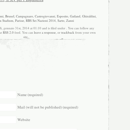
ami
,
Brunel
,
Campagnaro
,
Castrogiovanni
,
Esposito
,
Gatland
,
Ghiraldini
,
m Stadium
,
Parisse
,
RBS Sei Nazioni 2014
,
Sarto
,
Zanni
ì, gennaio 31st, 2014 at 01:10 and is filed under . You can follow any
the
RSS 2.0
feed. You can
leave a response
, or
trackback
from your own
site.
Name (required)
Mail (will not be published) (required)
Website