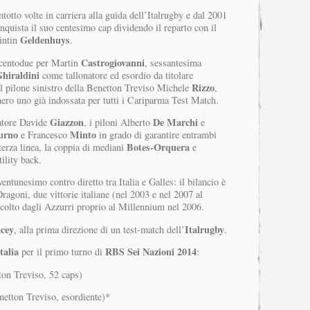
entotto volte in carriera alla guida dell’Italrugby e dal 2001
onquista il suo centesimo cap dividendo il reparto con il
Geldenhuys
intin
.
Castrogiovanni
 centodue per Martin
, sessantesima
hiraldini
come tallonatore ed esordio da titolare
Rizzo
l pilone sinistro della Benetton Treviso Michele
,
ero uno già indossata per tutti i Cariparma Test Match.
Giazzon
De Marchi
natore Davide
, i piloni Alberto
e
urno
Minto
e Francesco
in grado di garantire entrambi
Botes-Orquera
terza linea, la coppia di mediani
e
ility back.
ventunesimo contro diretto tra Italia e Galles: il bilancio è
Dragoni, due vittorie italiane (nel 2003 e nel 2007 al
 colto dagli Azzurri proprio al Millennium nel 2006.
cey
Italrugby
, alla prima direzione di un test-match dell’
.
talia
RBS Sei Nazioni 2014
per il primo turno di
:
n Treviso, 52 caps)
tton Treviso, esordiente)*