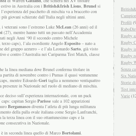
ossi
Gatland
di Warren
, che schiera nel XV titolare
British&Irish Lions
Brunel
r estivo in Australia con i
,
si
British&
i l’esperienza del pacchetto di mischia va a braccetto con
Campiona
e più giovani schierate dall’Italia negli ultimi anni.
Profili
(9
McLean
ti, i veterani sono l’estremo Luke
(26 anni) ed il
RaboDir
bi
(27), mentre hanno tutti un passato nell’Accademia
Rugby a
nati negli Anni ‘90 il secondo centro Michele
Rugby C
Esposito
 terzo caps), l’ala esordiente Angelo
– nato a
Sarto
ane del gruppo azzurro – e l’ala Leonardo
, già visto
Rugby in
stivo e contro l’Australia nei Cariparma Test Match, classe
Rugby r
Rugby W
Senza ca
he la linea mediana dove Brunel conferma titolare in
a partita di novembre contro i Pumas il quasi ventunenne
Six Nati
Gori
o caps, mentre Edoardo
taglia a nemmeno ventiquattro
Storie d
nta presenze in Nazionale nel ruolo di mediano di mischia.
Test inte
ce deciso sull’esperienza internazionale, con un pack
Varie
(1
Parisse
 caps: capitan Sergio
sale a 102 apparizioni
Bergamasco
Mauro
diventa l’atleta di più lunga militanza
ento della palla ovale italiana come Sergio Lanfranchi,
la terza linea con il suo ottantunesimo caps e la
one consecutiva in Nazionale.
Bortolami
o è in seconda linea quello di Marco
.