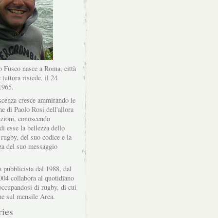
 Fusco nasce a Roma, città
 tuttora risiede, il 24
1965.
scenza cresce ammirando le
he di Paolo Rosi dell'allora
zioni, conoscendo
di esse la bellezza dello
 rugby, del suo codice e la
za del suo messaggio
a pubblicista dal 1988, dal
004 collabora al quotidiano
ccupandosi di rugby, di cui
he sul mensile Area.
ries