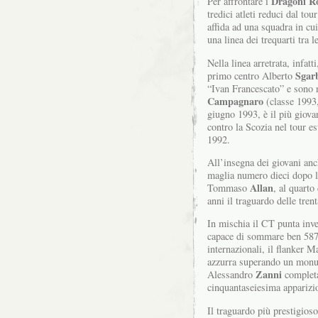
Dragoni R
Per affrontare i
tredici atleti reduci dal tou
affida ad una squadra in cu
una linea dei trequarti tra l
Nella linea arretrata, infat
Sgar
primo centro Alberto
“Ivan Francescato” e sono 
Campagnaro
(classe 1993,
giugno 1993, è il più giov
contro la Scozia nel tour e
1992.
All’insegna dei giovani anc
maglia numero dieci dopo l
Allan
Tommaso
, al quart
anni il traguardo delle tre
In mischia il CT punta inve
capace di sommare ben 587
internazionali, il flanker 
azzurra superando un monum
Zanni
Alessandro
completa 
cinquantaseiesima apparizi
Il traguardo più prestigios