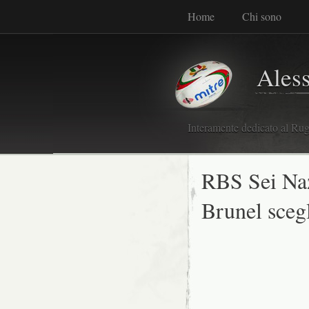
Home
Chi sono
Ales
Interamente dedicato al Rugb
RBS Sei Naz
Brunel scegl