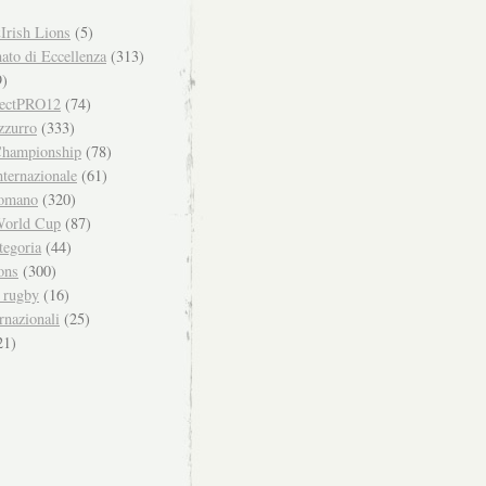
Irish Lions
(5)
to di Eccellenza
(313)
)
ectPRO12
(74)
zzurro
(333)
hampionship
(78)
ternazionale
(61)
omano
(320)
orld Cup
(87)
tegoria
(44)
ons
(300)
i rugby
(16)
rnazionali
(25)
21)