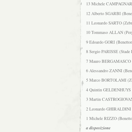
13 Michele CAMPAGNARO (
12 Alberto SGARBI (Benet
11 Leonardo SARTO (Zebre
10 Tommaso ALLAN (Perpi
9 Edoardo GORI (Benetton 
8 Sergio PARISSE (Stade F
7 Mauro BERGAMASCO (Z
6 Alessandro ZANNI (Benet
5 Marco BORTOLAMI (Zeb
4 Quintin GELDENHUYS (Z
3 Martin CASTROGIOVANN
2 Leonardo GHIRALDINI (B
1 Michele RIZZO (Benetton
a disposizione