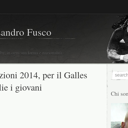
sandro Fusco
y, in ogni sua forma e nazionalità.
ioni 2014, per il Galles
ie i giovani
Chi so