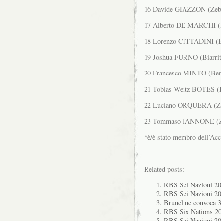
16 Davide GIAZZON (Zebr
17 Alberto DE MARCHI (Be
18 Lorenzo CITTADINI (Be
19 Joshua FURNO (Biarrit
20 Francesco MINTO (Bene
21 Tobias Weitz BOTES (B
22 Luciano ORQUERA (Zeb
23 Tommaso IANNONE (Ze
*è/è stato membro dell’Ac
Related posts:
RBS Sei Nazioni 201
RBS Sei Nazioni 2011
Brunel ne convoca 3
RBS Six Nations 20
RBS Sei Nazioni 201