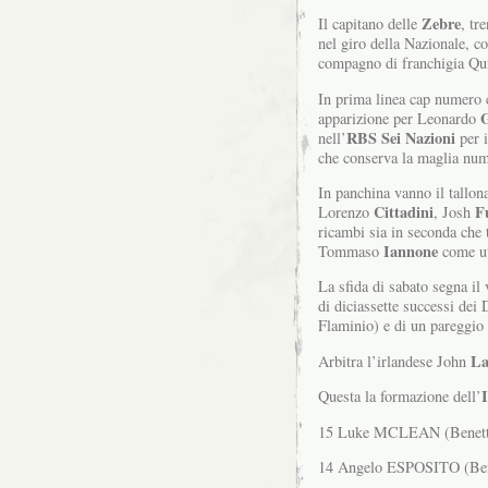
Zebre
Il capitano delle
, tr
nel giro della Nazionale, c
compagno di franchigia Qu
In prima linea cap numero
G
apparizione per Leonardo
RBS Sei Nazioni
nell’
per i
che conserva la maglia num
In panchina vanno il tallo
Cittadini
F
Lorenzo
, Josh
ricambi sia in seconda che 
Iannone
Tommaso
come ut
La sfida di sabato segna il 
di diciassette successi dei 
Flaminio) e di un pareggio
La
Arbitra l’irlandese John
I
Questa la formazione dell’
15 Luke MCLEAN (Benetto
14 Angelo ESPOSITO (Bene