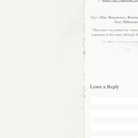
Tags:
Allan
,
Bergamasco
,
Bortol
Gori
,
Millenniu
This entry was posted on venerd
responses to this entry through 
Leave a Reply