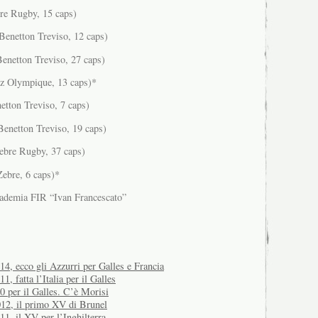
e Rugby, 15 caps)
netton Treviso, 12 caps)
netton Treviso, 27 caps)
z Olympique, 13 caps)*
tton Treviso, 7 caps)
enetton Treviso, 19 caps)
re Rugby, 37 caps)
bre, 6 caps)*
cademia FIR “Ivan Francescato”
4, ecco gli Azzurri per Galles e Francia
, fatta l’Italia per il Galles
0 per il Galles. C’è Morisi
12, il primo XV di Brunel
1, il XV per l’Inghilterra