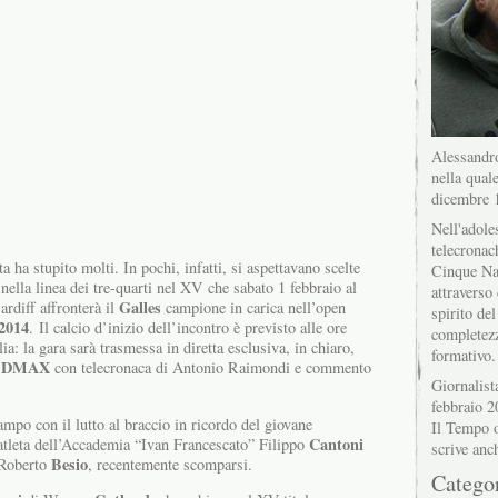
Alessandro
nella quale
dicembre 
Nell'adole
telecronac
ta ha stupito molti. In pochi, infatti, si aspettavano scelte
Cinque Na
nella linea dei tre-quarti nel XV che sabato 1 febbraio al
attraverso 
Galles
ardiff affronterà il
campione in carica nell’open
spirito del
2014
.
Il calcio d’inizio dell’incontro è previsto alle ore
completez
lia: la gara sarà trasmessa in diretta esclusiva, in chiaro,
formativo.
DMAX
e
con telecronaca di Antonio Raimondi e commento
Giornalist
febbraio 2
mpo con il lutto al braccio in ricordo del giovane
Il Tempo o
Cantoni
’atleta dell’Accademia “Ivan Francescato” Filippo
scrive anc
Besio
 Roberto
, recentemente scomparsi.
Catego