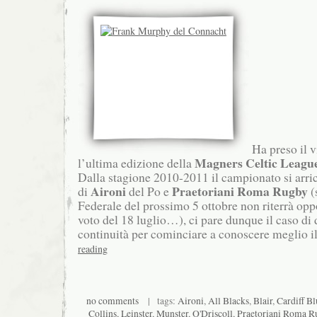
Ha preso il v
Magners Celtic Leagu
l’ultima edizione della
Dalla stagione 2010-2011 il campionato si arri
Aironi
Praetoriani Roma Rugby
di
del Po e
(
Federale del prossimo 5 ottobre non riterrà opp
voto del 18 luglio…), ci pare dunque il caso di
continuità per cominciare a conoscere meglio i
reading
no comments
| tags:
Aironi
,
All Blacks
,
Blair
,
Cardiff Bl
Collins
,
Leinster
,
Munster
,
O'Driscoll
,
Praetoriani Roma R