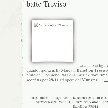
batte Treviso
Una buona figura 
Benetton Treviso
quanto riporta nella Marca il
prato del Thomond Park di Limerick dove rime
29-11
Munster
sconfitta per
ad opera del
.
› 
no comments
| tags:
Aironi
,
Benetton Treviso
,
Brunel
,
Munster
,
RaboDirectPRO12
,
Rizzo
,
Sei Nazioni
,
Thom
RaboDirectPRO12