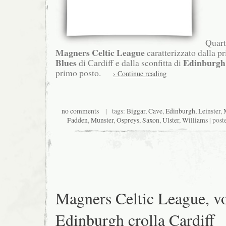
Quarto
Magners Celtic League
caratterizzato dalla pr
Blues
Edinburgh
di Cardiff e dalla sconfitta di
primo posto.
› Continue reading
no comments
| tags:
Biggar
,
Cave
,
Edinburgh
,
Leinster
,
Fadden
,
Munster
,
Ospreys
,
Saxon
,
Ulster
,
Williams
| post
Magners Celtic League, v
Edinburgh crolla Cardiff