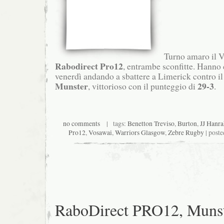
Turno amaro il VI
Rabodirect Pro12
, entrambe sconfitte. Hanno
venerdì andando a sbattere a Limerick contro i
Munster
29-3
, vittorioso con il punteggio di
.
no comments
| tags:
Benetton Treviso
,
Burton
,
JJ Hanr
Pro12
,
Vosawai
,
Warriors Glasgow
,
Zebre Rugby
| poste
RaboDirect PRO12, Muns