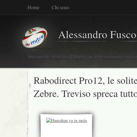
Home
Chi sono
Alessandro Fusco
Interamente dedicato al Rugby, in ogni sua forma e nazio
Rabodirect Pro12, le solit
Zebre. Treviso spreca tutt