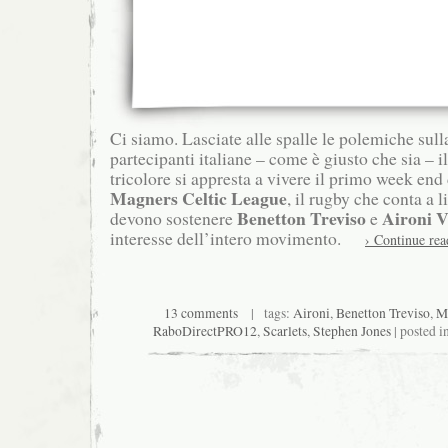
Ci siamo. Lasciate alle spalle le polemiche sull
partecipanti italiane – come è giusto che sia – 
tricolore si appresta a vivere il primo week end
Magners Celtic League
, il rugby che conta a li
Benetton Treviso
Aironi 
devono sostenere
e
interesse dell’intero movimento.
› Continue rea
13 comments
| tags:
Aironi
,
Benetton Treviso
,
M
RaboDirectPRO12
,
Scarlets
,
Stephen Jones
| posted i