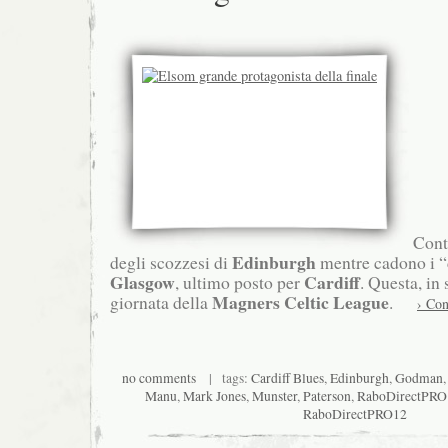
Conti
Edinburgh
degli scozzesi di
mentre cadono i “
Glasgow
Cardiff
, ultimo posto per
. Questa, in 
Magners Celtic League
giornata della
.
› Con
no comments
| tags:
Cardiff Blues
,
Edinburgh
,
Godman
Manu
,
Mark Jones
,
Munster
,
Paterson
,
RaboDirectPRO
RaboDirectPRO12