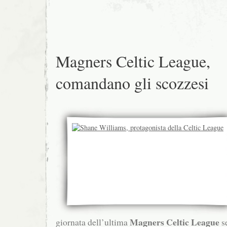
Magners Celtic League,
comandano gli scozzesi
Magners Celtic League
giornata dell’ultima
se