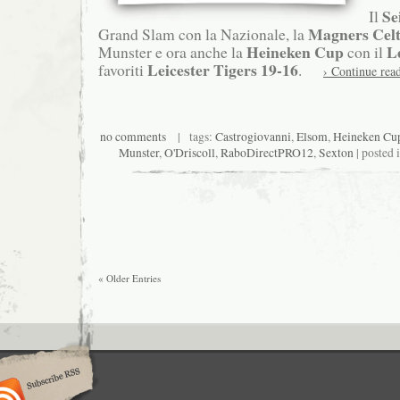
Se
Il
Magners Celt
Grand Slam con la Nazionale, la
Heineken Cup
L
Munster e ora anche la
con il
Leicester Tigers
19-16
favoriti
.
› Continue rea
no comments
| tags:
Castrogiovanni
,
Elsom
,
Heineken Cu
Munster
,
O'Driscoll
,
RaboDirectPRO12
,
Sexton
| posted 
« Older Entries