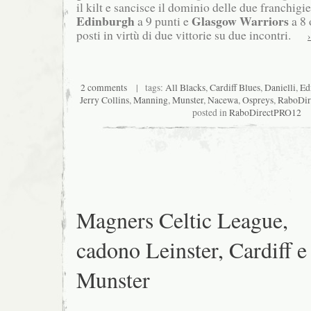
il kilt e sancisce il dominio delle due franchigi
Edinburgh
Glasgow Warriors
a 9 punti e
a 8 
posti in virtù di due vittorie su due incontri.
2 comments
| tags:
All Blacks
,
Cardiff Blues
,
Danielli
,
Ed
Jerry Collins
,
Manning
,
Munster
,
Nacewa
,
Ospreys
,
RaboDi
posted in
RaboDirectPRO12
Magners Celtic League,
cadono Leinster, Cardiff e
Munster