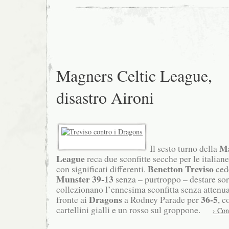
Magners Celtic League,
disastro Aironi
Ma
Il sesto turno della
League
reca due sconfitte secche per le italian
Benetton Treviso
con significati differenti.
cede
Munster 39-13
senza – purtroppo – destare sor
collezionano l’ennesima sconfitta senza attenua
Dragons
36-5
fronte ai
a Rodney Parade per
, c
cartellini gialli e un rosso sul groppone.
› Con