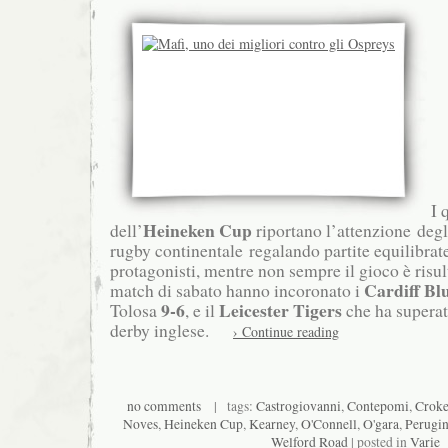
I q
Heineken Cup
dell’
riportano l’attenzione degl
rugby continentale regalando partite equilibrat
protagonisti, mentre non sempre il gioco è risult
Cardiff Bl
match di sabato hanno incoronato i
9-6
Leicester Tigers
Tolosa
, e il
che ha superat
derby inglese.
› Continue reading
no comments
| tags:
Castrogiovanni
,
Contepomi
,
Croke
Noves
,
Heineken Cup
,
Kearney
,
O'Connell
,
O'gara
,
Perugin
Welford Road
| posted in
Varie