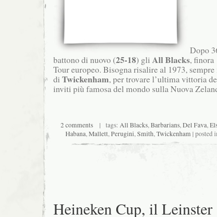
Dopo 36
25-18
All Blacks
battono di nuovo (
) gli
, finora
Tour europeo. Bisogna risalire al 1973, sempre
Twickenham
di
, per trovare l’ultima vittoria d
inviti più famosa del mondo sulla Nuova Zelan
2 comments
| tags:
All Blacks
,
Barbarians
,
Del Fava
,
El
Habana
,
Mallett
,
Perugini
,
Smith
,
Twickenham
| posted 
Heineken Cup, il Leinster