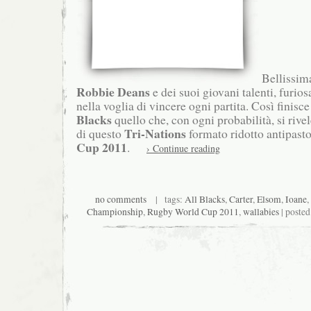
Bellissima
Robbie Deans
e dei suoi giovani talenti, furios
nella voglia di vincere ogni partita. Così finisc
Blacks
quello che, con ogni probabilità, si rive
Tri-Nations
di questo
formato ridotto antipast
Cup 2011
.
› Continue reading
no comments
| tags:
All Blacks
,
Carter
,
Elsom
,
Ioane
,
Championship
,
Rugby World Cup 2011
,
wallabies
| posted