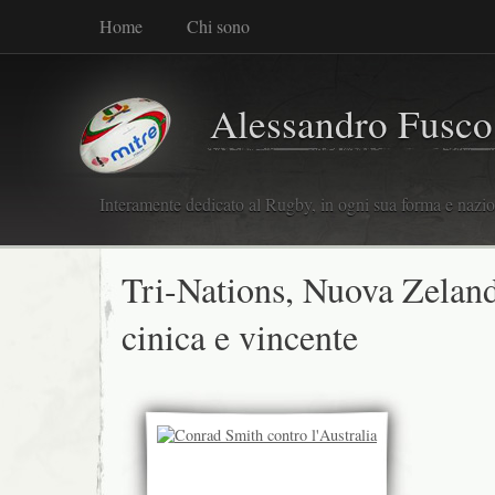
Home
Chi sono
Alessandro Fusco
Interamente dedicato al Rugby, in ogni sua forma e nazio
Tri-Nations, Nuova Zelan
cinica e vincente