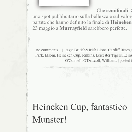
semifinali
Che
!
uno spot pubblicitario sulla bellezza e sul valo
Heineken
partite che hanno definito la finale di
Murrayfield
23 maggio a
sarebbero perfette.
no comments
| tags:
British&Irish Lions
,
Cardiff Blues
,
Park
,
Elsom
,
Heineken Cup
,
Jenkins
,
Leicester Tigers
,
Leins
O'Connell
,
O'Driscoll
,
Williams
| posted 
Heineken Cup, fantastico
Munster!