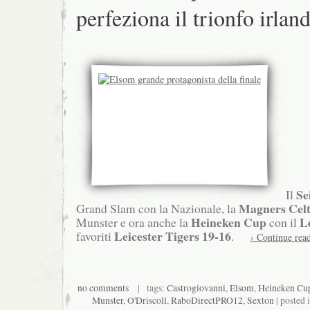
perfeziona il trionfo irlan
Se
Il
Magners Celt
Grand Slam con la Nazionale, la
Heineken Cup
L
Munster e ora anche la
con il
Leicester Tigers
19-16
favoriti
.
› Continue rea
no comments
| tags:
Castrogiovanni
,
Elsom
,
Heineken Cu
Munster
,
O'Driscoll
,
RaboDirectPRO12
,
Sexton
| posted 