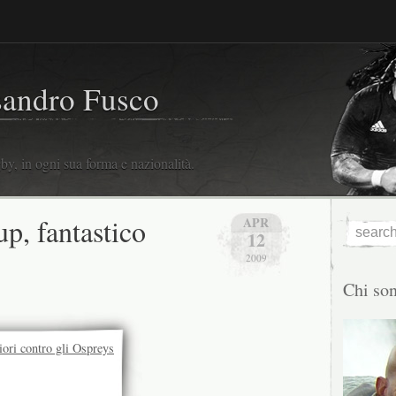
sandro Fusco
y, in ogni sua forma e nazionalità.
p, fantastico
APR
12
2009
Chi so