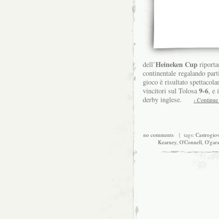
Heineken Cup
dell’
riporta
continentale regalando part
gioco è risultato spettacol
9-6
vincitori sul Tolosa
, e 
derby inglese.
› Continue
no comments
| tags:
Castrogio
Kearney
,
O'Connell
,
O'gar