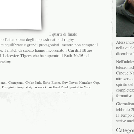
I quarti di finale
no l’attenzione degli appassionati sul rugby
Alessandro
ite equilibrate e grandi protagonisti, mentre non sempre il
nella quale
Cardiff Blues
are. I match di sabato hanno incoronato i
,
dicembre 
Leicester Tigers
20-15
il
che ha superato il Bath
nel
Nell'adole
 reading
telecronac
Cinque Na
attraverso 
vanni
,
Contepomi
,
Croke Park
,
Earls
,
Elsom
,
Guy Noves
,
Heineken Cup
,
spirito del
a
,
Perugini
,
Stoop
,
Vesty
,
Warwick
,
Welford Road
| posted in
Varie
completez
formativo.
Giornalist
febbraio 2
Il Tempo o
scrive anc
Catego