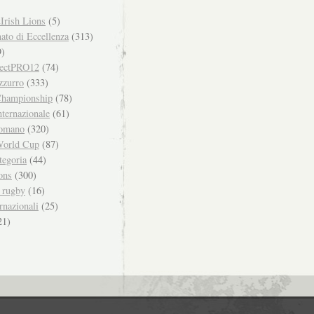
Irish Lions
(5)
to di Eccellenza
(313)
)
ectPRO12
(74)
zzurro
(333)
hampionship
(78)
ternazionale
(61)
omano
(320)
orld Cup
(87)
tegoria
(44)
ons
(300)
i rugby
(16)
rnazionali
(25)
21)