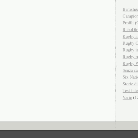
British&
Campiona
Profili
(9
RaboDir
Rugby a
Rugby C
Rugby in
Rugby r
Rugby W
Senza ca
Six Nati
Storie d
Test inte
Varie
(1