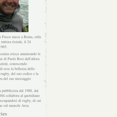
 Fusco nasce a Roma, città
 tuttora risiede, il 24
1965.
scenza cresce ammirando le
he di Paolo Rosi dell'allora
zioni, conoscendo
di esse la bellezza dello
 rugby, del suo codice e la
za del suo messaggio
a pubblicista dal 1988, dal
004 collabora al quotidiano
ccupandosi di rugby, di cui
he sul mensile Area.
ries