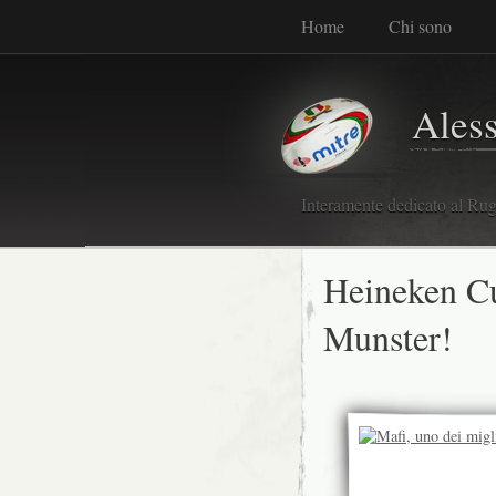
Home
Chi sono
Ales
Interamente dedicato al Rugb
Heineken Cu
Munster!