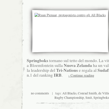
Springboks
tornano sul tetto del mondo. La vi
Nuova Zelanda
a Bloemfontein sulla
ha un val
Tri-Nations
Sudaf
la leadership del
e regala al
IRB
n.1 del ranking
.
› Continue reading
no comments
| tags:
All Blacks
,
Conrad Smith
,
de Villi
Rugby Championship
,
Smit
,
Springboks