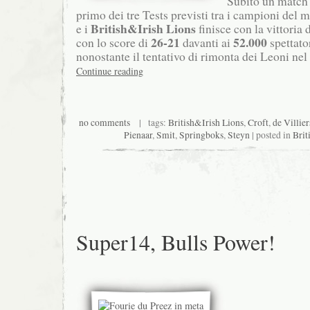
Subito un match
primo dei tre Tests previsti tra i campioni del
British&Irish Lions
e i
finisce con la vittoria 
26-21
52.000
con lo score di
davanti ai
spettato
nonostante il tentativo di rimonta dei Leoni n
Continue reading
no comments
| tags:
British&Irish Lions
,
Croft
,
de Villier
Pienaar
,
Smit
,
Springboks
,
Steyn
| posted in
Brit
Super14, Bulls Power!