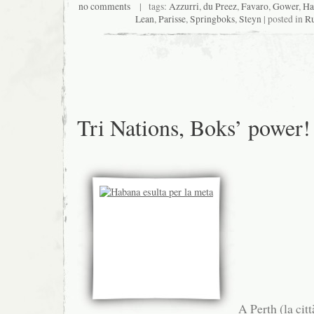
no comments
| tags:
Azzurri
,
du Preez
,
Favaro
,
Gower
,
Ha
Lean
,
Parisse
,
Springboks
,
Steyn
| posted in
Ru
Tri Nations, Boks’ power!
A Perth (la citt