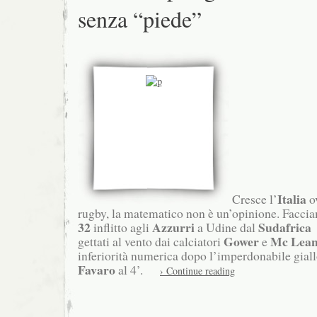
senza “piede”
Italia
Cresce l’
ov
rugby, la matematico non è un’opinione. Facci
32
Azzurri
Sudafrica
inflitto agli
a Udine dal
Gower
Mc Lea
gettati al vento dai calciatori
e
inferiorità numerica dopo l’imperdonabile gial
Favaro
al 4’.
› Continue reading