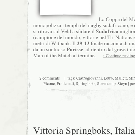
La Coppa del Mo
rugby
monopolizza i templi del
sudafricano, è 
Sudafrica
si ritrova sul Veld a sfidare il
migliore
(campione del mondo, vittorie nel Tri-Nations 
29-13
metri di Witbank. Il
finale racconta di un
Parisse
da un sontuoso
, al rientro dal grave in
Man of the Match al termine.
› Continue reading
2 comments
| tags:
Castrogiovanni
,
Louw
,
Mallett
,
Mir
Picone
,
Pratichetti
,
Springboks
,
Steenkamp
,
Steyn
| po
Vittoria Springboks, Italia