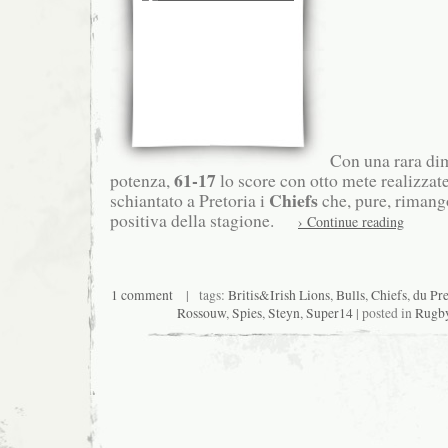
Con una rara dim
61-17
potenza,
lo score con otto mete realizzate
Chiefs
schiantato a Pretoria i
che, pure, rimang
positiva della stagione.
› Continue reading
1 comment
| tags:
Britis&Irish Lions
,
Bulls
,
Chiefs
,
du Pr
Rossouw
,
Spies
,
Steyn
,
Super14
| posted in
Rugby