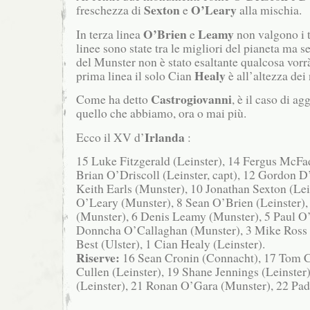
Sexton
O’Leary
freschezza di
e
alla mischia.
O’Brien
Leamy
In terza linea
e
non valgono i t
linee sono state tra le migliori del pianeta ma s
del Munster non è stato esaltante qualcosa vorrà
Healy
prima linea il solo Cian
è all’altezza dei 
Castrogiovanni
Come ha detto
, è il caso di ag
quello che abbiamo, ora o mai più.
Irlanda
Ecco il XV d’
:
15 Luke Fitzgerald (Leinster), 14 Fergus McFa
Brian O’Driscoll (Leinster, capt), 12 Gordon D
Keith Earls (Munster), 10 Jonathan Sexton (Lei
O’Leary (Munster), 8 Sean O’Brien (Leinster),
(Munster), 6 Denis Leamy (Munster), 5 Paul O
Donncha O’Callaghan (Munster), 3 Mike Ross (
Best (Ulster), 1 Cian Healy (Leinster).
Riserve:
16 Sean Cronin (Connacht), 17 Tom Co
Cullen (Leinster), 19 Shane Jennings (Leinster
(Leinster), 21 Ronan O’Gara (Munster), 22 Pad