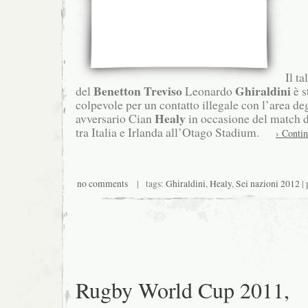
Il ta
Benetton Treviso
Ghiraldini
del
Leonardo
è s
colpevole per un contatto illegale con l’area de
Healy
avversario Cian
in occasione del match 
tra Italia e Irlanda all’Otago Stadium.
› Conti
no comments
| tags:
Ghiraldini
,
Healy
,
Sei nazioni 2012
| 
Rugby World Cup 2011,