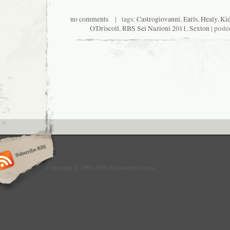
no comments
| tags:
Castrogiovanni
,
Earls
,
Healy
,
Ki
O'Driscoll
,
RBS Sei Nazioni 2011
,
Sexton
| poste
Copyright © 2008-2010 Alessandro Fusco