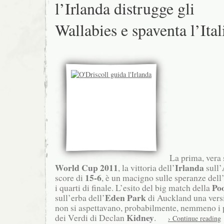
l’Irlanda distrugge gli
Wallabies e spaventa l’Ital
La prima, vera 
World Cup 2011
Irlanda
, la vittoria dell’
sull’
15-6
score di
, è un macigno sulle speranze dell
Po
i quarti di finale. L’esito del big match della
Eden Park
sull’erba dell’
di Auckland una versi
non si aspettavano, probabilmente, nemmeno i p
Kidney
dei Verdi di Declan
.
› Continue reading