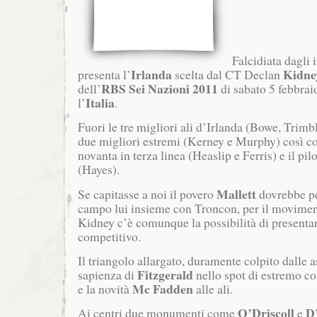
Falcidiata dagli i
Irlanda
Kidne
presenta l’
scelta dal CT Declan
RBS Sei Nazioni 2011
dell’
di sabato 5 febbrai
Italia
l’
.
Fuori le tre migliori ali d’Irlanda (Bowe, Trimb
due migliori estremi (Kerney e Murphy) così c
novanta in terza linea (Heaslip e Ferris) e il pil
(Hayes).
Mallett
Se capitasse a noi il povero
dovrebbe pe
campo lui insieme con Troncon, per il movimen
Kidney c’è comunque la possibilità di present
competitivo.
Il triangolo allargato, duramente colpito dalle a
Fitzgerald
sapienza di
nello spot di estremo co
Mc Fadden
e la novità
alle ali.
O’Driscoll
D
Ai centri due monumenti come
e