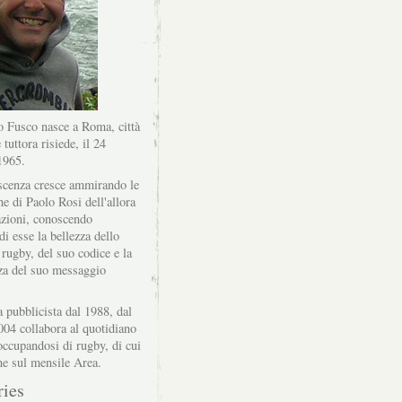
 Fusco nasce a Roma, città
 tuttora risiede, il 24
1965.
scenza cresce ammirando le
he di Paolo Rosi dell'allora
zioni, conoscendo
di esse la bellezza dello
 rugby, del suo codice e la
za del suo messaggio
a pubblicista dal 1988, dal
004 collabora al quotidiano
ccupandosi di rugby, di cui
he sul mensile Area.
ries