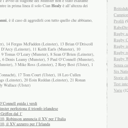
se l’avvio di stagione del Munster non è stato esaltante
Healy
ntre in prima linea il solo Cian
è all’altezza dei
British&
Campiona
anni
, è il caso di aggredirli con tutto quello che abbiamo,
Profili
(9
RaboDir
Rugby a
Rugby C
er), 14 Fergus McFadden (Leinster), 13 Brian O’Driscoll
Rugby in
n D’Arcy (Leinster), 11 Keith Earls (Munster), 10
Rugby r
, 9 Tomas O’Leary (Munster), 8 Sean O’Brien (Leinster),
Rugby W
, 6 Denis Leamy (Munster), 5 Paul O’Connell (Munster),
nster), 3 Mike Ross (Leinster), 2 Rory Best (Ulster), 1
Senza ca
Six Nati
onnacht), 17 Tom Court (Ulster), 18 Leo Cullen
Storie d
ngs (Leinster), 20 Eoin Reddan (Leinster), 21 Ronan
Test inte
y Wallace (Ulster)
Varie
(1
O’Connell guida i verdi
nster perfeziona il trionfo irlandese
Griffen dal 1′
0, Robinson annuncia il XV per l’Italia
0, il XV azzurro per l’Irlanda