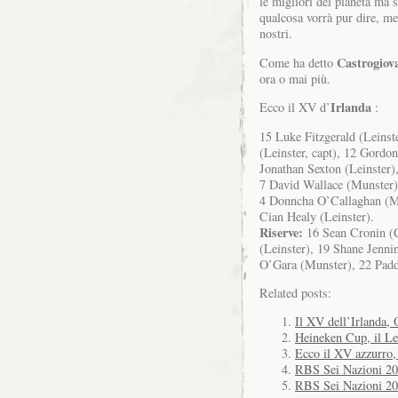
le migliori del pianeta ma 
qualcosa vorrà pur dire, me
nostri.
Castrogiov
Come ha detto
ora o mai più.
Irlanda
Ecco il XV d’
:
15 Luke Fitzgerald (Leinst
(Leinster, capt), 12 Gordo
Jonathan Sexton (Leinster)
7 David Wallace (Munster)
4 Donncha O’Callaghan (Mu
Cian Healy (Leinster).
Riserve:
16 Sean Cronin (C
(Leinster), 19 Shane Jenni
O’Gara (Munster), 22 Padd
Related posts:
Il XV dell’Irlanda, 
Heineken Cup, il Lei
Ecco il XV azzurro, 
RBS Sei Nazioni 201
RBS Sei Nazioni 201