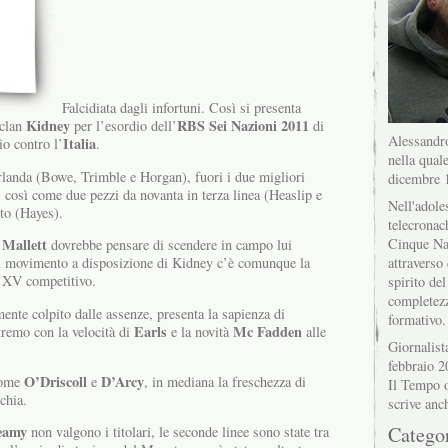
Falcidiata dagli infortuni. Così si presenta
Kidney
RBS Sei Nazioni 2011
eclan
per l’esordio dell’
di
Alessandro
Italia
io contro l’
.
nella quale
’Irlanda (Bowe, Trimble e Horgan), fuori i due migliori
dicembre 
così come due pezzi da novanta in terza linea (Heaslip e
Nell'adole
rto (Hayes).
telecronac
Cinque Na
Mallett
o
dovrebbe pensare di scendere in campo lui
attraverso 
l movimento a disposizione di Kidney c’è comunque la
n XV competitivo.
spirito del
completez
mente colpito dalle assenze, presenta la sapienza di
formativo.
Earls
Mc Fadden
tremo con la velocità di
e la novità
alle
Giornalist
febbraio 2
O’Driscoll
D’Arcy
come
e
, in mediana la freschezza di
Il Tempo o
chia.
scrive anc
Catego
eamy
non valgono i titolari, le seconde linee sono state tra