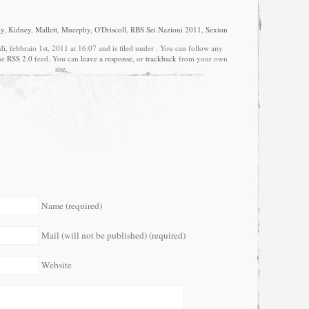
ly
,
Kidney
,
Mallett
,
Muerphy
,
O'Driscoll
,
RBS Sei Nazioni 2011
,
Sexton
ì, febbraio 1st, 2011 at 16:07 and is filed under . You can follow any
the
RSS 2.0
feed. You can
leave a response
, or
trackback
from your own
site.
Name (required)
Mail (will not be published) (required)
Website