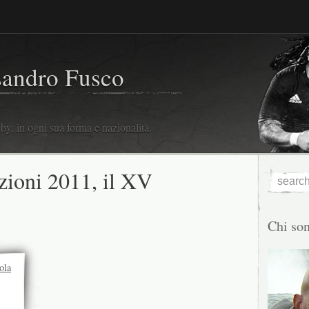
sandro Fusco
y, in ogni sua forma e nazionalità.
ioni 2011, il XV
Chi so