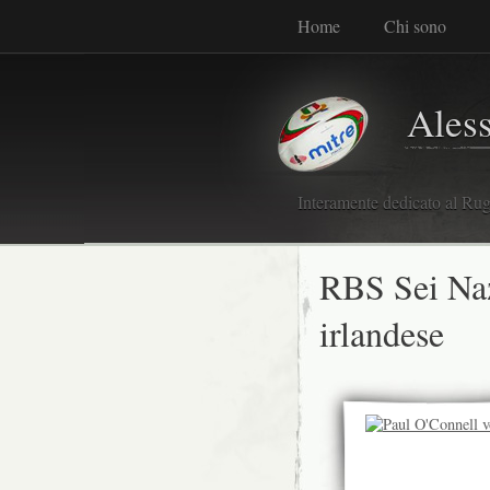
Home
Chi sono
Ales
Interamente dedicato al Rugb
RBS Sei Naz
irlandese