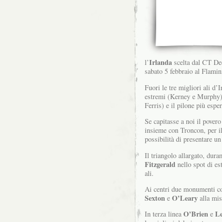
Irlanda
l’
scelta dal CT D
sabato 5 febbraio al Flamin
Fuori le tre migliori ali d
estremi (Kerney e Murphy) 
Ferris) e il pilone più espe
Se capitasse a noi il pover
insieme con Troncon, per i
possibilità di presentare u
Il triangolo allargato, dura
Fitzgerald
nello spot di es
ali.
Ai centri due monumenti 
Sexton
O’Leary
e
alla mis
O’Brien
L
In terza linea
e