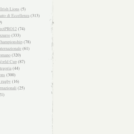
Irish Lions
(5)
to di Eccellenza
(313)
)
ectPRO12
(74)
zzurro
(333)
hampionship
(78)
ternazionale
(61)
omano
(320)
orld Cup
(87)
tegoria
(44)
ons
(300)
i rugby
(16)
rnazionali
(25)
21)