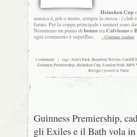
Heineken Cup
musica è, più o meno, sempre la stessa : i club i
fanno. Per la coppa principale i numeri sono da
bonus
Calvisano
B
Nemmeno un punto di
tra
e
ogni commento è superfluo.
› Continue reading
1 comment
| tags:
Arm's Park
,
Benetton Treviso
,
Cardiff 
Guinness Premiership
,
Heineken Cup
,
London Irish
,
MPS V
Rovigo
| posted in
Varie
Guinness Premiership, ca
gli Exiles e il Bath vola in