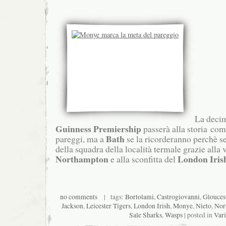
La decim
Guinness Premiership
passerà alla storia co
Bath
pareggi, ma a
se la ricorderanno perchè seg
della squadra della località termale grazie alla v
Northampton
London Iris
e alla sconfitta del
no comments
| tags:
Bortolami
,
Castrogiovanni
,
Glouces
Jackson
,
Leicester Tigers
,
London Irish
,
Monye
,
Nieto
,
Nor
Sale Sharks
,
Wasps
| posted in
Vari