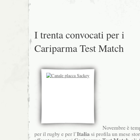
I trenta convocati per i
Cariparma Test Match
Novembre è tempo
Italia
per il rugby e per l’
si profila un mese sto