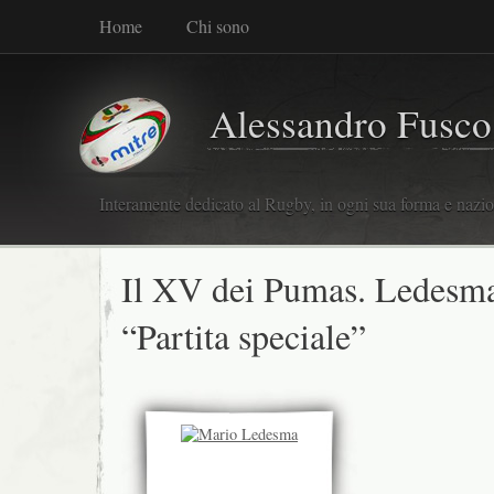
Home
Chi sono
Alessandro Fusco
Interamente dedicato al Rugby, in ogni sua forma e nazio
Il XV dei Pumas. Ledesma
“Partita speciale”