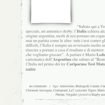
“Sabato qui a Ver
Italia
speciale, un autentico derby: l’
schiera alc
origine argentina, molti di noi portano un cogn
mai un partita come le altre: tutti i test contro g
difficili, l’Italia è sempre un avversario molto 
riuscire a portare a casa il risultato e di mettere
Led
che vogliamo giocare”. A parlare è Mario
Argentina
carismatici dell’
che sabato al “Bent
Cariparma Test Mat
l’Italia nel primo dei tre
reading
no comments
| tags:
Amorosino
,
Bentegodi
,
Canale
,
Car
Clermont Auvergne
,
Contepomi
,
La7
,
Leicester Tigers
,
Mari
Phelan
,
Vergallo
| posted in
Rugby azz