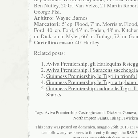
Ben Nutley, 20 GJ Van Velze, 21 Martin Rober
George Pisi.
Arbitro:
Wayne Barnes
Marcatori:
5′ cp. Flood, 7′ m. Morris tr. Flood,
Ford, 40′ cp. Ford, 43′ m. Foden, 48′ m. Kitchen
m. Dickson tr. Myler, 66′ m. Tuilagi, 72′ m. Gon
Cartellino rosso:
40′ Hartley
Related posts:
Aviva Premiership, gli Harlequins festegg
Aviva Premiership, i Saracens sacchegg
Guinness Premiership, le Tigri in trionfo!
Guinness Premiership, le Tigri artigliano 
Guinness Premiership, cadono le Tigri. Il
Sharks
Tags:
Aviva Premiership
,
Castrogiovanni
,
Dickson
,
Goneva
,
Northampton Saints
,
Tuilagi
,
Twicke
This entry was posted on domenica, maggio 26th, 2013 at 14:
can follow any responses to this entry through the
RSS 2
response
, or
trackback
from your own 