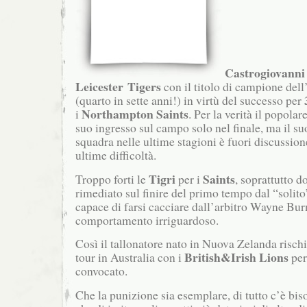
Castrogiovanni
Leicester
Tigers
con il titolo di campione dell
(quarto in sette anni!) in virtù del successo per
Northampton Saints
i
.
Per la verità il popolar
suo ingresso sul campo solo nel finale, ma il su
squadra nelle ultime stagioni è fuori discussion
ultime difficoltà.
Tigri
Saints
Troppo forti le
per i
, soprattutto d
rimediato sul finire del primo tempo dal “solit
capace di farsi cacciare dall’arbitro Wayne Bur
comportamento irriguardoso.
Così il tallonatore nato in Nuova Zelanda rischi
British&Irish Lions
tour in Australia con i
per 
convocato.
Che la punizione sia esemplare, di tutto c’è b