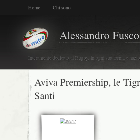
Home
Chi sono
Alessandro Fusco
Interamente dedicato al Rugby, in ogni sua forma e nazio
Aviva Premiership, le Tigr
Santi