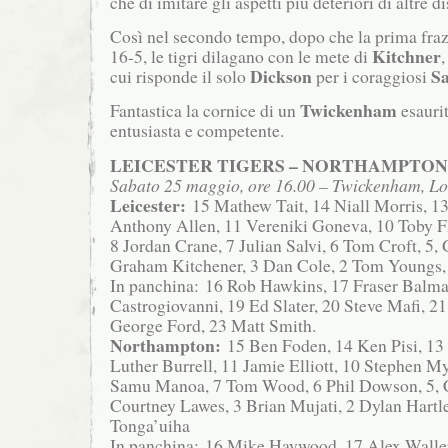
che di imitare gli aspetti più deteriori di altre di
Così nel secondo tempo, dopo che la prima fraz
Kitchner
16-5, le tigri dilagano con le mete di
Dickson
Sa
cui risponde il solo
per i coraggiosi
Twickenham
Fantastica la cornice di un
esaurit
entusiasta e competente.
LEICESTER TIGERS – NORTHAMPTON S
Sabato 25 maggio, ore 16.00 – Twickenham, L
Leicester:
15 Mathew Tait, 14 Niall Morris, 13
Anthony Allen, 11 Vereniki Goneva, 10 Toby F
8 Jordan Crane, 7 Julian Salvi, 6 Tom Croft, 5, 
Graham Kitchener, 3 Dan Cole, 2 Tom Youngs,
In panchina: 16 Rob Hawkins, 17 Fraser Balma
Castrogiovanni, 19 Ed Slater, 20 Steve Mafi, 2
George Ford, 23 Matt Smith.
Northampton:
15 Ben Foden, 14 Ken Pisi, 13
Luther Burrell, 11 Jamie Elliott, 10 Stephen My
Samu Manoa, 7 Tom Wood, 6 Phil Dowson, 5, Ch
Courtney Lawes, 3 Brian Mujati, 2 Dylan Hartl
Tonga’uiha
In panchina: 16 Mike Haywood, 17 Alex Walle