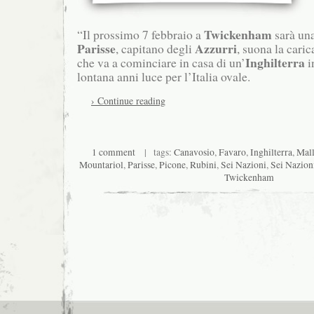
Twickenham
“Il prossimo 7 febbraio a
sarà una
Parisse
Azzurri
, capitano degli
, suona la caric
Inghilterra
che va a cominciare in casa di un’
i
lontana anni luce per l’Italia ovale.
› Continue reading
1 comment
| tags:
Canavosio
,
Favaro
,
Inghilterra
,
Mall
Mountariol
,
Parisse
,
Picone
,
Rubini
,
Sei Nazioni
,
Sei Nazion
Twickenham