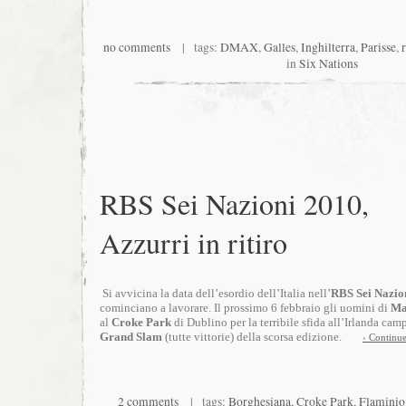
no comments
| tags:
DMAX
,
Galles
,
Inghilterra
,
Parisse
,
in
Six Nations
RBS Sei Nazioni 2010,
Azzurri in ritiro
 Si avvicina la data dell’esordio dell’Italia nell’
RBS Sei Nazio
cominciano a lavorare. Il prossimo 6 febbraio gli uomini di 
Ma
al 
Croke Park
Grand Slam
 (tutte vittorie) della scorsa edizione. 
› Continu
2 comments
| tags:
Borghesiana
,
Croke Park
,
Flaminio