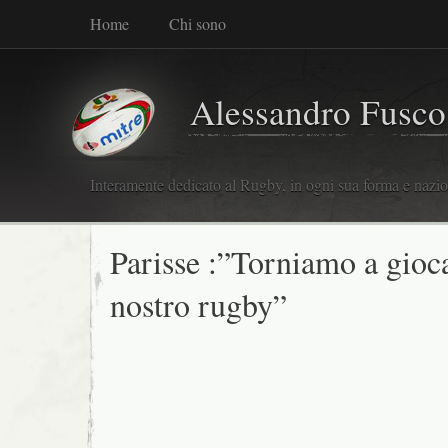
Home
Chi sono
Alessandro Fusco
Interamente dedicato al Rugby, in ogni sua forma e nazio
Parisse :”Torniamo a gioca
nostro rugby”