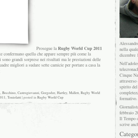
Alessandro
Rugby World Cup 2011
Prosegue la
nella quale
ite confermano quella che appare sempre più come la
dicembre 
sono grandi sorprese nei risultati ma le prestazioni delle
Nell'adole
uadre migliori a sudare sette camicie per portare a casa la
telecronac
g
Cinque Na
attraverso 
spirito del
completez
i
,
Bocchino
,
Castrogiovanni
,
Gorgodze
,
Hartley
,
Mallett
,
Rugby World
2011
,
Toniolatti
| posted in
Rugby World Cup
formativo.
Giornalist
febbraio 2
Il Tempo o
scrive anc
Catego