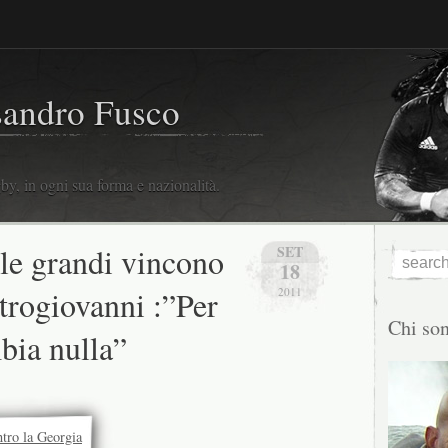
sandro Fusco
y, in ogni sua forma e nazionalità.
e grandi vincono
SET
18
strogiovanni :”Per
2011
Chi so
bia nulla”