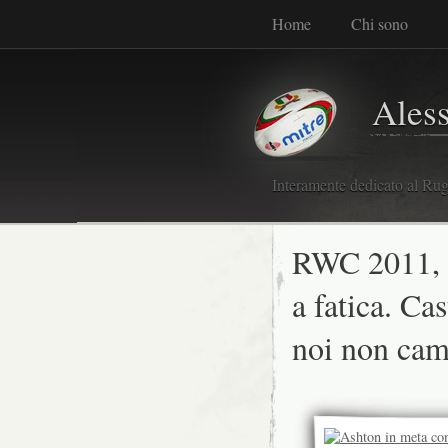
Home
Chi sono
Ales
Interamente dedicato al Rugb
RWC 2011, l
a fatica. Ca
noi non cam