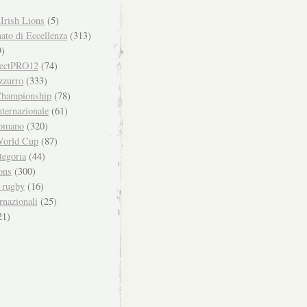
Irish Lions
(5)
to di Eccellenza
(313)
)
ectPRO12
(74)
zzurro
(333)
hampionship
(78)
ternazionale
(61)
omano
(320)
orld Cup
(87)
tegoria
(44)
ons
(300)
i rugby
(16)
rnazionali
(25)
21)