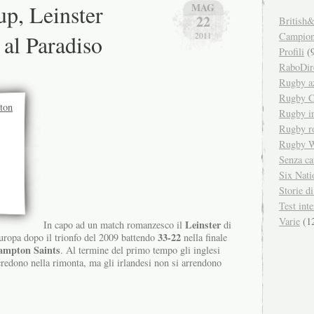
p, Leinster
MAG
22
British&
Campiona
 al Paradiso
2011
Profili
(9
RaboDir
Rugby a
Rugby C
Rugby in
Rugby r
Rugby W
Senza ca
Six Nati
Storie d
Test inte
Varie
(1
Leinster
In capo ad un match romanzesco il
di
33-22
uropa dopo il trionfo del 2009 battendo
nella finale
ampton Saints
. Al termine del primo tempo gli inglesi
credono nella rimonta, ma gli irlandesi non si arrendono