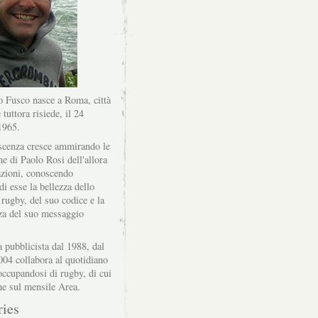
 Fusco nasce a Roma, città
 tuttora risiede, il 24
1965.
scenza cresce ammirando le
he di Paolo Rosi dell'allora
zioni, conoscendo
di esse la bellezza dello
 rugby, del suo codice e la
za del suo messaggio
a pubblicista dal 1988, dal
004 collabora al quotidiano
ccupandosi di rugby, di cui
he sul mensile Area.
ries