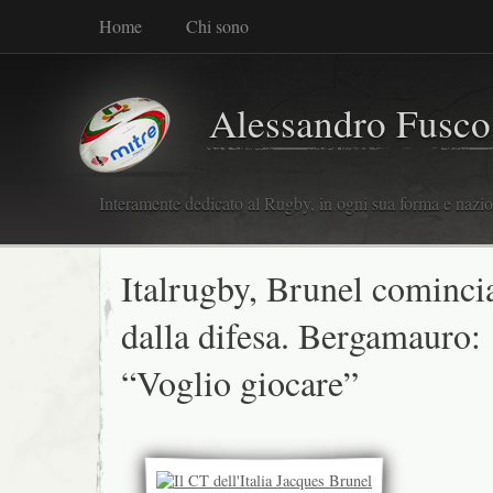
Home
Chi sono
Alessandro Fusco
Interamente dedicato al Rugby, in ogni sua forma e nazio
Italrugby, Brunel cominci
dalla difesa. Bergamauro:
“Voglio giocare”