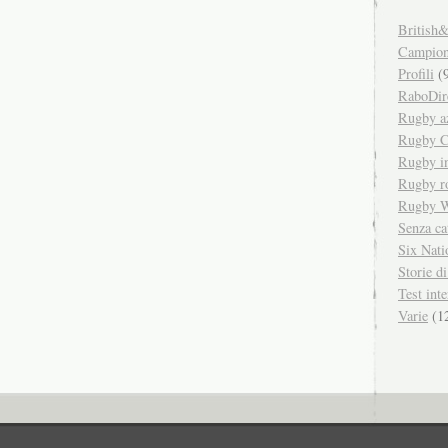
British&
Campiona
Profili
(9
RaboDir
Rugby a
Rugby C
Rugby in
Rugby r
Rugby W
Senza ca
Six Nati
Storie d
Test inte
Varie
(1