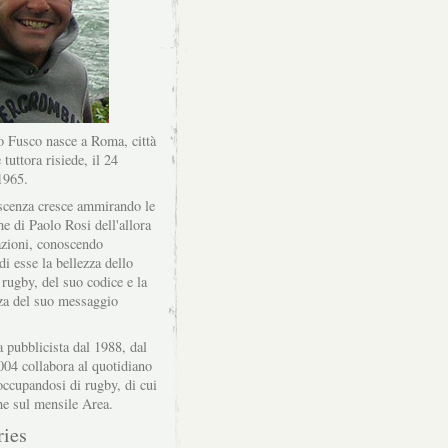
 Fusco nasce a Roma, città
 tuttora risiede, il 24
1965.
scenza cresce ammirando le
he di Paolo Rosi dell'allora
zioni, conoscendo
di esse la bellezza dello
 rugby, del suo codice e la
za del suo messaggio
a pubblicista dal 1988, dal
004 collabora al quotidiano
ccupandosi di rugby, di cui
he sul mensile Area.
ries