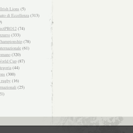
Irish Lions
(5)
to di Eccellenza
(313)
)
ectPRO12
(74)
zzurro
(333)
hampionship
(78)
ternazionale
(61)
omano
(320)
orld Cup
(87)
tegoria
(44)
ons
(300)
i rugby
(16)
rnazionali
(25)
21)