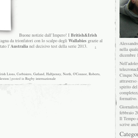
British&Irish
Buone notizie dall’Impero! I
Wallabies
agna da trionfatori con lo scalpo degli
grazie al
Alessandro
Australia
ato l’
nel decisivo test della serie 2013.
›
nella quale
dicembre 
Nell'adole
telecronac
Irish Lions
,
Corbisiero
,
Gatland
,
Halfpenny
,
North
,
O'Connor
,
Roberts
,
Cinque Na
Sexton
| posted in
Rugby internazionale
attraverso 
spirito del
completez
formativo.
Giornalist
febbraio 2
Il Tempo o
scrive anc
Catego