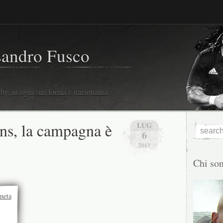
sandro Fusco
y, in ogni sua forma e nazionalità.
ns, la campagna è
LUG
6
2013
Chi so