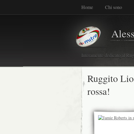
Home
Chi sono
Ales
Interamente dedicato al Rugb
Ruggito Lio
rossa!