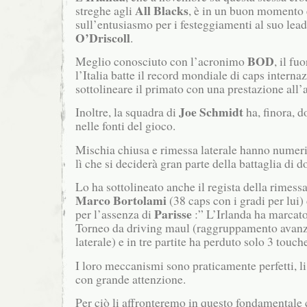
All Blacks
streghe agli
, è in un buon momento 
sull’entusiasmo per i festeggiamenti al suo lea
O’Driscoll
.
BOD
Meglio conosciuto con l’acronimo
, il fu
l’Italia batte il record mondiale di caps interna
sottolineare il primato con una prestazione all’a
Joe Schmidt
Inoltre, la squadra di
ha, finora, d
nelle fonti del gioco.
Mischia chiusa e rimessa laterale hanno numeri
lì che si deciderà gran parte della battaglia di 
Lo ha sottolineato anche il regista della rimessa
Marco Bortolami
(38 caps con i gradi per lui)
Parisse
per l’assenza di
:” L’Irlanda ha marcato
Torneo da driving maul (raggruppamento avanz
laterale) e in tre partite ha perduto solo 3 touch
I loro meccanismi sono praticamente perfetti, l
con grande attenzione.
Per ciò li affronteremo in questo fondamentale 