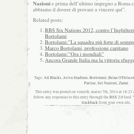
Nazioni
e prima dell’ultimo impegno a Roma co
abbiamo il dovere di provare a vincere qui”.
Related posts:
RBS Six Nations 2012, contro l’Inghilter
Bortolami
Bortolami:”La squadra più forte di sempr
Marco Bortolami, professione capitano
Bortolami:”Ora i mondiali”
Ancora Grande Italia ma la vittoria sfugg
Tags:
All Blacks
,
Aviva Stadium
,
Bortolami
,
Brian O'Driscol
Parisse
,
Sei Nazioni
,
Zanni
This entry was posted on venerdì, marzo 7th, 2014 at 18:23 a
follow any responses to this entry through the
RSS 2.0
feed. 
trackback
from your own site.