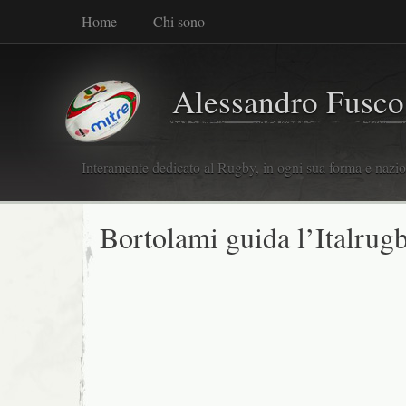
Home
Chi sono
Alessandro Fusco
Interamente dedicato al Rugby, in ogni sua forma e nazio
Bortolami guida l’Italrug