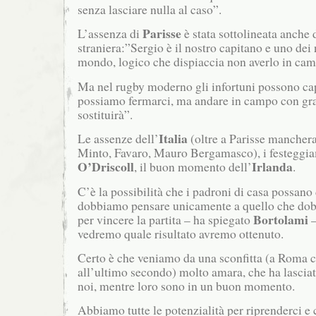
senza lasciare nulla al caso”.
Parisse
L’assenza di
è stata sottolineata anche
straniera:”Sergio è il nostro capitano e uno dei n
mondo, logico che dispiaccia non averlo in cam
Ma nel rugby moderno gli infortuni possono ca
possiamo fermarci, ma andare in campo con gran
sostituirà”.
Italia
Le assenze dell’
(oltre a Parisse mancher
Minto, Favaro, Mauro Bergamasco), i festeggia
O’Driscoll
Irlanda
, il buon momento dell’
.
C’è la possibilità che i padroni di casa possano
dobbiamo pensare unicamente a quello che do
Bortolami
per vincere la partita – ha spiegato
–
vedremo quale risultato avremo ottenuto.
Certo è che veniamo da una sconfitta (a Roma 
all’ultimo secondo) molto amara, che ha lasciat
noi, mentre loro sono in un buon momento.
Abbiamo tutte le potenzialità per riprenderci e