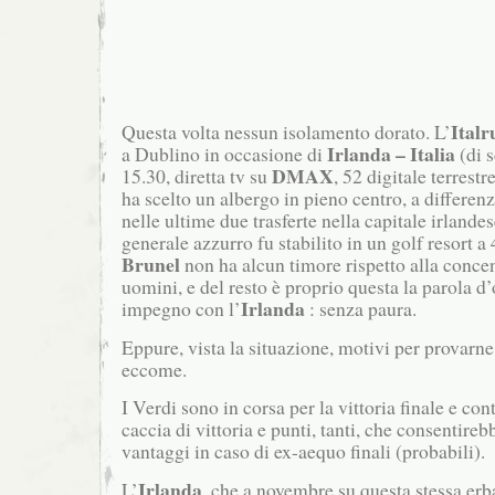
Italr
Questa volta nessun isolamento dorato. L’
Irlanda – Italia
a Dublino in occasione di
(di 
DMAX
15.30, diretta tv su
, 52 digitale terrestre
ha scelto un albergo in pieno centro, a differen
nelle ultime due trasferte nella capitale irlande
generale azzurro fu stabilito in un golf resort a 
Brunel
non ha alcun timore rispetto alla conce
uomini, e del resto è proprio questa la parola d’o
Irlanda
impegno con l’
: senza paura.
Eppure, vista la situazione, motivi per provarn
eccome.
I Verdi sono in corsa per la vittoria finale e cont
caccia di vittoria e punti, tanti, che consentireb
vantaggi in caso di ex-aequo finali (probabili).
Irlanda
L’
, che a novembre su questa stessa erba