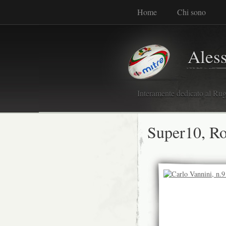
Home
Chi sono
Ales
Interamente dedicato al Rugb
Super10, Ro