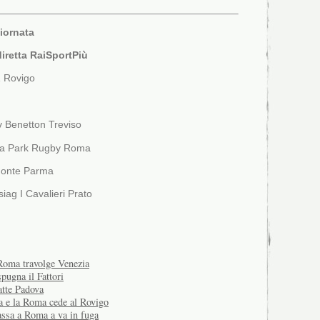
iornata
diretta RaiSportPiù
Z Rovigo
 Benetton Treviso
ra Park Rugby Roma
Monte Parma
iag I Cavalieri Prato
Roma travolge Venezia
pugna il Fattori
tte Padova
ia e la Roma cede al Rovigo
ssa a Roma a va in fuga