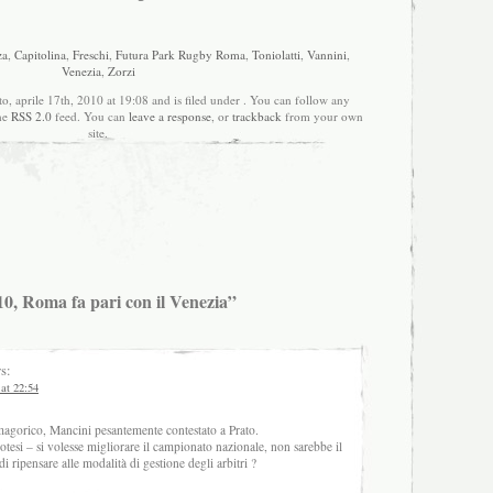
za
,
Capitolina
,
Freschi
,
Futura Park Rugby Roma
,
Toniolatti
,
Vannini
,
Venezia
,
Zorzi
o, aprile 17th, 2010 at 19:08 and is filed under . You can follow any
the
RSS 2.0
feed. You can
leave a response
, or
trackback
from your own
site.
0, Roma fa pari con il Venezia”
s:
 at 22:54
agorico, Mancini pesantemente contestato a Prato.
otesi – si volesse migliorare il campionato nazionale, non sarebbe il
di ripensare alle modalità di gestione degli arbitri ?