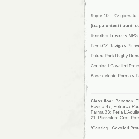
Super 10 – XV giornata
(tra parentesi i punti c
Benetton Treviso v MPS 
Femi-CZ Rovigo v Plusv
Futura Park Rugby Roma 
Consiag I Cavalieri Prat
Banca Monte Parma v Fer
Classifica:
Benetton Tr
Rovigo 47; Petrarca Pad
Parma 33; Ferla L’Aquil
21; Plusvalore Gran Pa
*Consiag I Cavalieri Prat