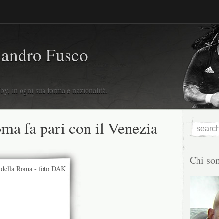
sandro Fusco
y, in ogni sua forma e nazionalità.
ma fa pari con il Venezia
Chi so