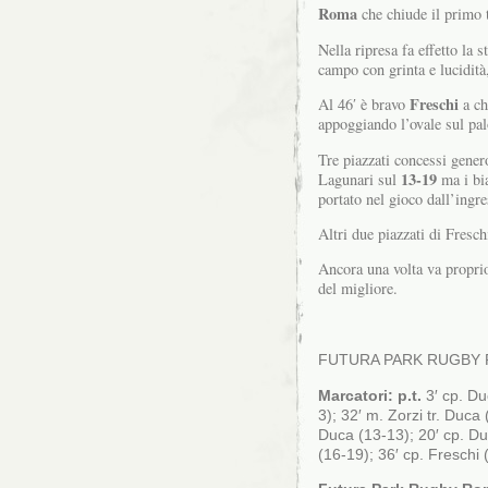
Roma
che chiude il primo
Nella ripresa fa effetto la 
campo con grinta e lucidità
Freschi
Al 46′ è bravo
a ch
appoggiando l’ovale sul pal
Tre piazzati concessi gene
13-19
Lagunari sul
ma i bia
portato nel gioco dall’ingr
Altri due piazzati di Fresch
Ancora una volta va propri
del migliore.
FUTURA PARK RUGBY RO
Marcatori: p.t.
3′ cp. Du
3); 32′ m. Zorzi tr. Duca
Duca (13-13); 20′ cp. Du
(16-19); 36′ cp. Freschi 