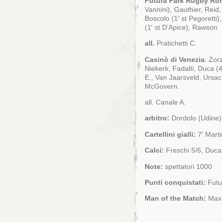
Futura Park
Rugby Ro
Vannini), Gauthier, Reid,
Boscolo (1′ st Pegoretti
(1′ st D’Apice), Rawson
all.
Pratichetti C.
Casinò di Venezia
: Zor
Niekerk, Fadalti, Duca (
E., Van Jaarsveld, Ursach
McGovern.
all. Canale A.
arbitro:
Dordolo (Udine)
Cartellini gialli:
7′ Marti
Calci:
Freschi 5/6, Duca 
Note:
spettatori 1000
Punti conquistati:
Futu
Man of the Match:
Maxi