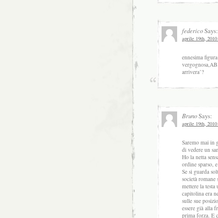
federico
Says:
aprile 19th, 2010
ennesima figura
vergognosa,AB
arrivera’?
Bruno
Says:
aprile 19th, 2010
Saremo mai in g
di vedere un sa
Ho la netta sens
ordine sparso, e 
Se si guarda sol
società romane 
mettere la testa
capitolina era n
sulle sue posizi
essere già alla 
prima forza. E c