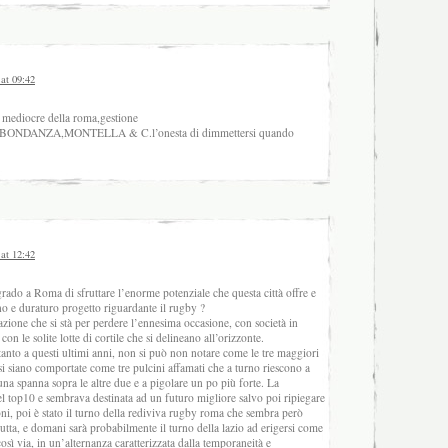
 at 09:42
 mediocre della roma,gestione
BONDANZA,MONTELLA & C.l’onesta di dimmettersi quando
 at 12:42
rado a Roma di sfruttare l’enorme potenziale che questa città offre e
no e duraturo progetto riguardante il rugby ?
azione che si stà per perdere l’ennesima occasione, con società in
con le solite lotte di cortile che si delineano all’orizzonte.
tanto a questi ultimi anni, non si può non notare come le tre maggiori
si siano comportate come tre pulcini affamati che a turno riescono a
 una spanna sopra le altre due e a pigolare un po più forte. La
el top10 e sembrava destinata ad un futuro migliore salvo poi ripiegare
oni, poi è stato il turno della rediviva rugby roma che sembra però
frutta, e domani sarà probabilmente il turno della lazio ad erigersi come
osì via, in un’alternanza caratterizzata dalla temporaneità e