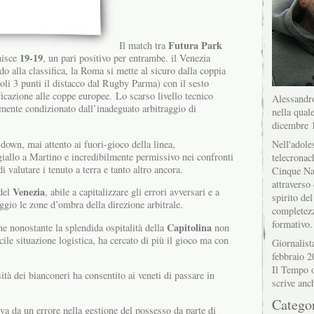
Futura Park
Il match tra
19-19
nisce
, un pari positivo per entrambe. il Venezia
o alla classifica, la Roma si mette al sicuro dalla coppia
soli 3 punti il distacco dal Rugby Parma) con il sesto
ficazione alle coppe europee.
Lo scarso livello tecnico
Alessandro
temente condizionato dall’inadeguato arbitraggio di
nella quale
dicembre 
-down, mai attento ai fuori-gioco della linea,
Nell'adole
giallo a Martino e incredibilmente permissivo nei confronti
telecronac
i valutare i tenuto a terra e tanto altro ancora.
Cinque Na
attraverso 
Venezia
 del
, abile a capitalizzare gli errori avversari e a
spirito del
ggio le zone d’ombra della direzione arbitrale.
completez
formativo.
Capitolina
he nonostante la splendida ospitalità della
non
icile situazione logistica, ha cercato di più il gioco ma con
Giornalist
febbraio 2
Il Tempo o
ità dei bianconeri ha consentito ai veneti di passare in
scrive anc
.
Catego
va da un errore nella gestione del possesso da parte di