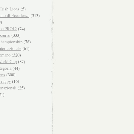
Irish Lions
(5)
to di Eccellenza
(313)
)
ectPRO12
(74)
zzurro
(333)
hampionship
(78)
ternazionale
(61)
omano
(320)
orld Cup
(87)
tegoria
(44)
ons
(300)
i rugby
(16)
rnazionali
(25)
21)