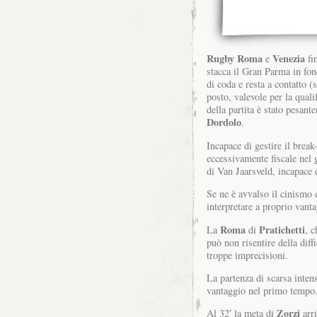
Rugby Roma
Venezia
e
fi
stacca il Gran Parma in fond
di coda e resta a contatto (
posto, valevole per la quali
della partita è stato pesan
Dordolo
.
Incapace di gestire il break
eccessivamente fiscale nel 
di Van Jaarsveld, incapace d
Se ne è avvalso il cinismo
interpretare a proprio vanta
Roma
Pratichetti
La
di
, c
può non risentire della diff
troppe imprecisioni.
La partenza di scarsa intens
vantaggio nel primo tempo
Zorzi
Al 32′ la meta di
arri