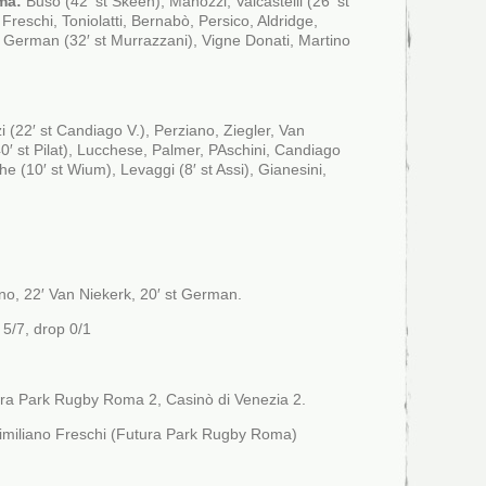
ma:
Buso (42′ st Skeen), Manozzi, Valcastelli (26′ st
 Freschi, Toniolatti, Bernabò, Persico, Aldridge,
), German (32′ st Murrazzani), Vigne Donati, Martino
zi (22′ st Candiago V.), Perziano, Ziegler, Van
40′ st Pilat), Lucchese, Palmer, PAschini, Candiago
e (10′ st Wium), Levaggi (8′ st Assi), Gianesini,
no, 22′ Van Niekerk, 20′ st German.
5/7, drop 0/1
ra Park Rugby Roma 2, Casinò di Venezia 2.
miliano Freschi (Futura Park Rugby Roma)