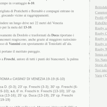
6-10
 tempo in svantaggio
.
British&
strigliata di Pratichetti e Bernabò e compagni entrano in
Campiona
, giocando vicino ai raggruppamenti.
Profili
(9
RaboDir
iudere un lungo drive nei 22 metri del Venezia
13-10
o per la meta del
.
Rugby a
Rugby C
Duca
rosamente da Dordolo e trasformati da
riportano i
Rugby in
nconeri reagiscono, anche grazie al maggiore raziocinio
Vannini
esso di
con spostamento di Toniolatti all’ala.
Rugby r
Rugby W
i portano il meritato pareggio.
Senza ca
Freschi
o a
, autore di tutti i punti dei bianconeri, la palma
Six Nati
Storie d
Test inte
Varie
(1
MA v CASINO’ DI VENEZIA 19-19 (6-10)
ca D. (0-3); 23′ cp. Freschi (3-3); 30′ cp. Freschi (6-
 (6-10);
s.t.
6′ m. Freschi tr. Freschi (13-10); 10′ cp.
ca (13-16); 25′ cp. Duca (13-19); 29′ cp. Freschi
(19-19)