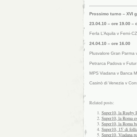
Prossimo turno – XVI g
23.04.10 – ore 19.00 – 
Ferla L’Aquila v Femi-C
24.04.10 – ore 16.00
Plusvalore Gran Parma v
Petrarca Padova v Futu
MPS Viadana v Banca 
Casinò di Venezia v Cons
Related posts:
Super10, la Rugby 
Super10, la Roma es
Super10, la Roma ba
Super10, 15′ di foll
Super10, Viadana pa