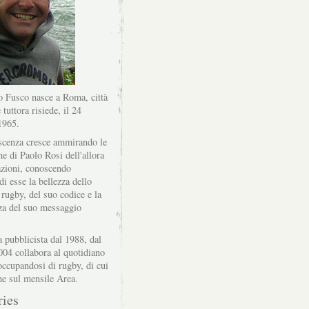
 Fusco nasce a Roma, città
 tuttora risiede, il 24
1965.
scenza cresce ammirando le
he di Paolo Rosi dell'allora
zioni, conoscendo
di esse la bellezza dello
 rugby, del suo codice e la
za del suo messaggio
a pubblicista dal 1988, dal
004 collabora al quotidiano
ccupandosi di rugby, di cui
he sul mensile Area.
ries