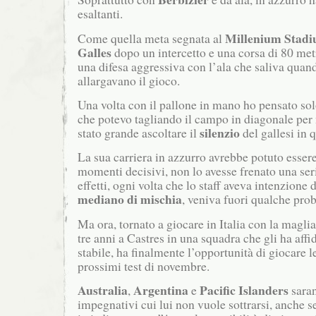
esaltanti.
Millenium Stad
Come quella meta segnata al
Galles
dopo un intercetto e una corsa di 80 me
una difesa aggressiva con l’ala che saliva quand
allargavano il gioco.
Una volta con il pallone in mano ho pensato solo
che potevo tagliando il campo in diagonale per
silenzio
stato grande ascoltare il
del gallesi in 
La sua carriera in azzurro avrebbe potuto essere
momenti decisivi, non lo avesse frenato una seri
effetti, ogni volta che lo staff aveva intenzion
mediano di mischia
, veniva fuori qualche pro
Ma ora, tornato a giocare in Italia con la magli
tre anni a Castres in una squadra che gli ha affi
stabile, ha finalmente l’opportunità di giocare l
prossimi test di novembre.
Australia
Argentina
Pacific Islanders
,
e
sara
impegnativi cui lui non vuole sottrarsi, anche s