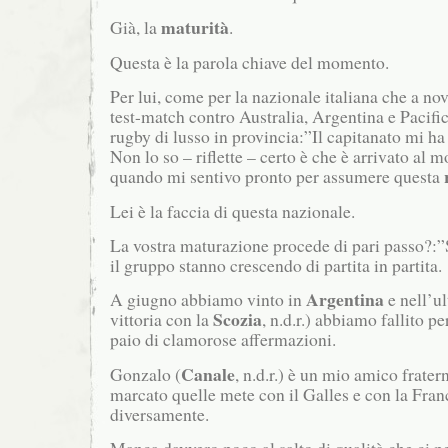
maturità
Già, la
.
Questa è la parola chiave del momento.
Per lui, come per la nazionale italiana che a no
test-match contro Australia, Argentina e Pacific
rugby di lusso in provincia:”Il capitanato mi h
Non lo so – riflette – certo è che è arrivato al 
quando mi sentivo pronto per assumere questa
Lei è la faccia di questa nazionale.
La vostra maturazione procede di pari passo?:”S
il gruppo stanno crescendo di partita in partita.
Argentina
A giugno abbiamo vinto in
e nell’u
Scozia
vittoria con la
, n.d.r.) abbiamo fallito 
paio di clamorose affermazioni.
Canale
Gonzalo (
, n.d.r.) è un mio amico frate
marcato quelle mete con il Galles e con la Franc
diversamente.