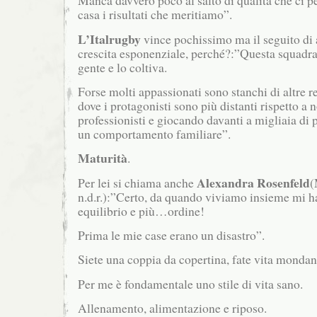
Manca davvero poco al salto di qualità che ci p
casa i risultati che meritiamo”.
L’Italrugby
vince pochissimo ma il seguito di
crescita esponenziale, perché?:”Questa squadr
gente e lo coltiva.
Forse molti appassionati sono stanchi di altre re
dove i protagonisti sono più distanti rispetto a 
professionisti e giocando davanti a migliaia d
un comportamento familiare”.
Maturità
.
Alexandra Rosenfeld
Per lei si chiama anche
(
n.d.r.):”Certo, da quando viviamo insieme mi 
equilibrio e più…ordine!
Prima le mie case erano un disastro”.
Siete una coppia da copertina, fate vita monda
Per me è fondamentale uno stile di vita sano.
Allenamento, alimentazione e riposo.