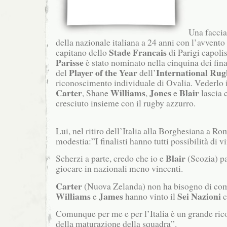
Una faccia
della nazionale italiana a 24 anni con l’avvento
Stade Francais
capitano dello
di Parigi capoli
Parisse
è stato nominato nella cinquina dei final
Player of the Year
International Ru
del
dell’
riconoscimento individuale di Ovalia. Vederlo
Carter
Williams
Jones
Blair
, Shane
,
e
lascia 
cresciuto insieme con il rugby azzurro.
Lui, nel ritiro dell’Italia alla Borghesiana a Ro
modestia:”I finalisti hanno tutti possibilità di
Blair
Scherzi a parte, credo che io e
(Scozia) pa
giocare in nazionali meno vincenti.
Carter
(Nuova Zelanda) non ha bisogno di co
Williams
James
Sei Nazioni
e
hanno vinto il
c
Comunque per me e per l’Italia è un grande ri
della maturazione della squadra”.