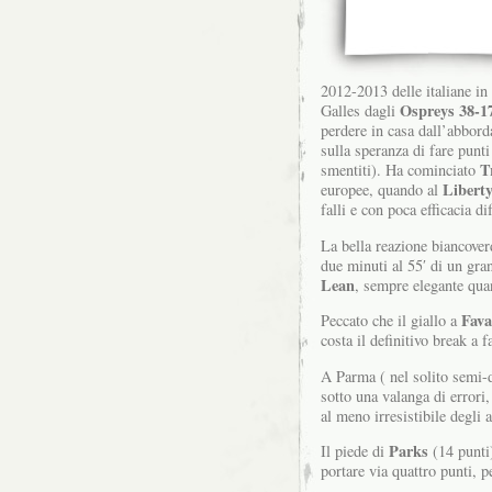
2012-2013 delle italiane in
Ospreys 38-1
Galles dagli
perdere in casa dall’abbor
sulla speranza di fare punt
T
smentiti).
Ha cominciato
Libert
europee, quando al
falli e con poca efficacia 
La bella reazione biancover
due minuti al 55′ di un gr
Lean
, sempre elegante quan
Fava
Peccato che il giallo a
costa il definitivo break a
A Parma ( nel solito semi-
sotto una valanga di errori, 
al meno irresistibile degli 
Parks
Il piede di
(14 punti
portare via quattro punti, p