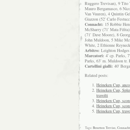
Ruggero Trevisan), 9 Tito 
Mauro Bergamasco, 6 Nicola
Van Vuuren), 4 Quintin Gel
Giazzon (52′ Carlo Festucc
Connacht:
15 Robbie Hens
McSharry (71′ Mata Fifita
(71′ Dave Moore), 8 Georg
John Muldoon, 5 Mike McC
White, 2 Ethienne Reyneck
Arbitro:
Leighton Hodges
Marcatori:
4′ cp. Parks, 7
Parks, 63′ m. Muldoon tr. P
Cartellini gialli:
40′ Berg
Related posts:
Heineken Cup, ancora
Heineken Cup, Splen
travolti
Heineken Cup, sconfi
Heineken Cup, sconfi
Heineken Cup, travol
Tags:
Benetton Treviso
,
Connacht