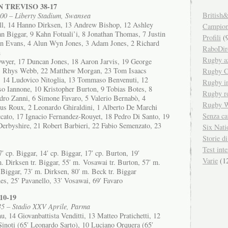
 TREVISO 38-17
British&
.00 – Liberty Stadium, Swansea
ll, 14 Hanno Dirksen, 13 Andrew Bishop, 12 Ashley
Campiona
n Biggar, 9 Kahn Fotuali’i, 8 Jonathan Thomas, 7 Justin
Profili
(9
Ian Evans, 4 Alun Wyn Jones, 3 Adam Jones, 2 Richard
RaboDir
n
Rugby a
wyer, 17 Duncan Jones, 18 Aaron Jarvis, 19 George
1 Rhys Webb, 22 Matthew Morgan, 23 Tom Isaacs
Rugby C
14 Ludovico Nitoglia, 13 Tommaso Benvenuti, 12
Rugby in
o Iannone, 10 Kristopher Burton, 9 Tobias Botes, 8
Rugby r
ro Zanni, 6 Simone Favaro, 5 Valerio Bernabò, 4
Rugby W
bus Roux, 2 Leonardo Ghiraldini, 1 Alberto De Marchi
Senza ca
cato, 17 Ignacio Fernandez-Rouyet, 18 Pedro Di Santo, 19
erbyshire, 21 Robert Barbieri, 22 Fabio Semenzato, 23
Six Nati
Storie d
Test inte
7′ cp. Biggar, 14′ cp. Biggar, 17′ cp. Burton, 19′
Varie
(1
. Dirksen tr. Biggar, 55′ m. Vosawai tr. Burton, 57′ m.
 Biggar, 73′ m. Dirksen, 80′ m. Beck tr. Biggar
s, 25′ Pavanello, 33′ Vosawai, 69′ Favaro
0-19
.35 – Stadio XXV Aprile, Parma
, 14 Giovanbattista Venditti, 13 Matteo Pratichetti, 12
Sinoti (65′ Leonardo Sarto), 10 Luciano Orquera (65′