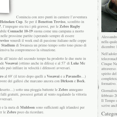
Comincia con zero punti in carniere l’avventura
Heineken Cup
Benetton Treviso
. Se per il
, sconfitto in
7
Zebre Rugby
, l’impegno era tra i più gravosi, per le
Connacht 10-19
dabile
suona come una campana a morto
i nelle prossime partite (sperando sempre di essere
Alessandro
reviso
venerdì il week end di passione italiano nelle coppe
nella quale
y Stadium
di Swansea un primo tempo sotto tono pieno di
dicembre 
difensiva ha compromesso la situazione.
Nell'adole
de all’inizio del secondo tempo ha prodotto le due mete in
telecronac
Vosawai
Luke Mc
ande
(ottimo anche in difesa) e al 57′ di
Cinque Na
do può infilare in velocità i difensori avversari.
attraverso 
spirito del
ro
Vosawai
Pavanello
al 69′ (il terzo dopo quelli a
e a
…)
completez
Dirksen
Beck
 favore dei gallesi che marcano ancora con
e
.
formativo.
Zebre
deserto…) sotto una pioggia battente le
annegano
Giornalist
falli gratuiti, possessi gettati al vento regalando la vittoria
febbraio 2
avversari.
Il Tempo o
scrive anc
Muldoon
) e la meta di
sono sufficienti agli irlandesi per
Zebre
er le
poco da ricordare.
Catego