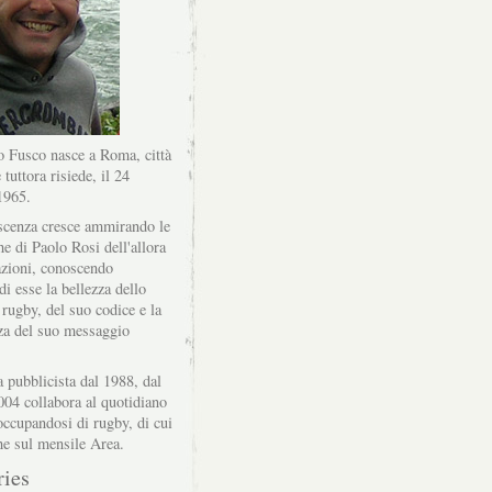
 Fusco nasce a Roma, città
 tuttora risiede, il 24
1965.
scenza cresce ammirando le
he di Paolo Rosi dell'allora
zioni, conoscendo
di esse la bellezza dello
 rugby, del suo codice e la
za del suo messaggio
a pubblicista dal 1988, dal
004 collabora al quotidiano
ccupandosi di rugby, di cui
he sul mensile Area.
ries