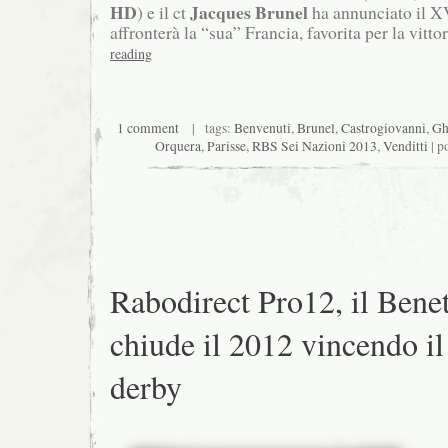
HD
Jacques Brunel
) e il ct
ha annunciato il XV
affronterà la “sua” Francia, favorita per la vittor
reading
1 comment
| tags:
Benvenuti
,
Brunel
,
Castrogiovanni
,
Gh
Orquera
,
Parisse
,
RBS Sei Nazioni 2013
,
Venditti
| p
Rabodirect Pro12, il Bene
chiude il 2012 vincendo il
derby