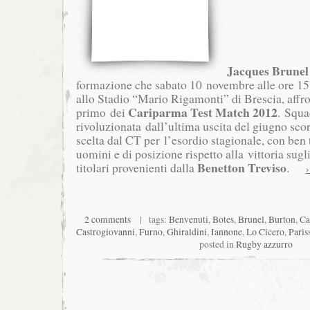
Jacques Brunel
formazione che sabato 10 novembre alle ore 15.
allo Stadio “Mario Rigamonti” di Brescia, affr
Cariparma Test Match 2012
primo dei
. Squ
rivoluzionata dall’ultima uscita del giugno sco
scelta dal CT per l’esordio stagionale, con ben 
uomini e di posizione rispetto alla vittoria sugli
Benetton Treviso
titolari provenienti dalla
.
›
2 comments
| tags:
Benvenuti
,
Botes
,
Brunel
,
Burton
,
Ca
Castrogiovanni
,
Furno
,
Ghiraldini
,
Iannone
,
Lo Cicero
,
Paris
posted in
Rugby azzurro