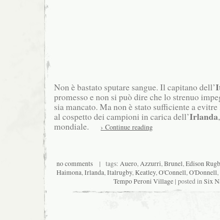
I
Non è bastato sputare sangue. Il capitano dell’
promesso e non si può dire che lo strenuo impe
sia mancato. Ma non è stato sufficiente a evitre 
Irlanda
al cospetto dei campioni in carica dell’
mondiale.
› Continue reading
no comments
| tags:
Auero
,
Azzurri
,
Brunel
,
Edison Rugb
Haimona
,
Irlanda
,
Italrugby
,
Keatley
,
O'Connell
,
O'Donnell
,
Tempo Peroni Village
| posted in
Six N