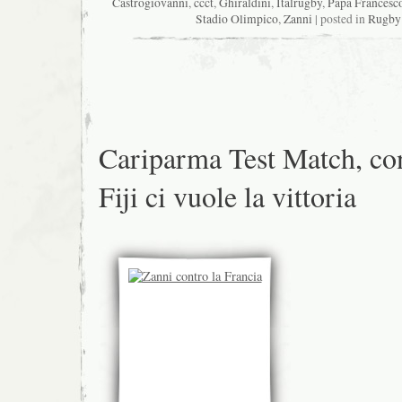
Castrogiovanni
,
ccct
,
Ghiraldini
,
Italrugby
,
Papa Francesc
Stadio Olimpico
,
Zanni
| posted in
Rugby 
Cariparma Test Match, co
Fiji ci vuole la vittoria