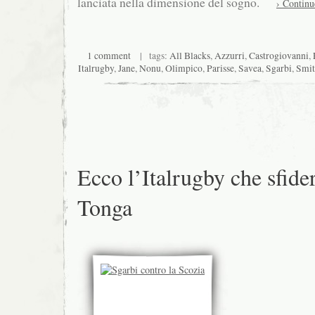
lanciata nella dimensione del sogno.
› Continu
1 comment
| tags:
All Blacks
,
Azzurri
,
Castrogiovanni
,
Italrugby
,
Jane
,
Nonu
,
Olimpico
,
Parisse
,
Savea
,
Sgarbi
,
Smi
Ecco l’Italrugby che sfide
Tonga