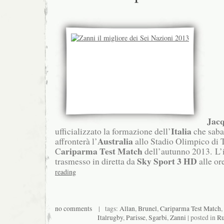
Jacq
Italia
ufficializzato la formazione dell’
che saba
Australia
affronterà l’
allo Stadio Olimpico di 
ariparma Test Match
C
dell’autunno 2013. L’
Sky Sport 3 HD
trasmesso in diretta da
alle or
reading
no comments
| tags:
Allan
,
Brunel
,
Cariparma Test Match
,
Italrugby
,
Parisse
,
Sgarbi
,
Zanni
| posted in
Ru