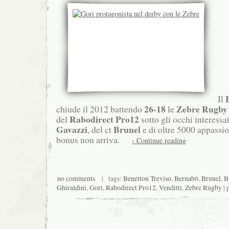
Il
26-18
Zebre Rugby
chiude il 2012 battendo
le
Rabodirect Pro12
del
sotto gli occhi interessa
Gavazzi
Brunel
, del ct
e di oltre 5000 appassio
bonus non arriva.
› Continue reading
no comments
| tags:
Benetton Treviso
,
Bernabò
,
Brunel
,
B
Ghiraldini
,
Gori
,
Rabodirect Pro12
,
Venditti
,
Zebre Rugby
| 