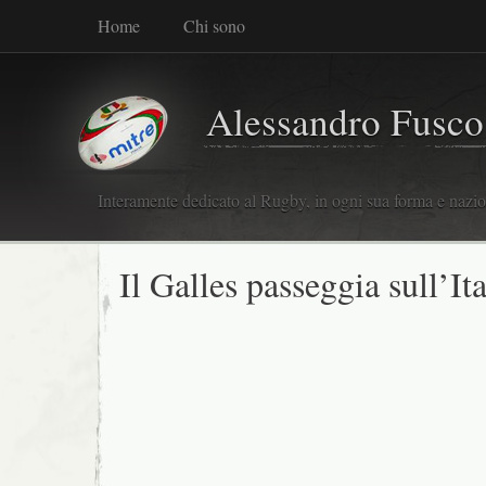
Home
Chi sono
Alessandro Fusco
Interamente dedicato al Rugby, in ogni sua forma e nazio
Il Galles passeggia sull’Ita