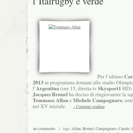
l’Italrugby è verde
Car
Per l’ultimo
2013
in programma domani allo stadio Olimpic
Argentina
Skysport1
l’
(ore 15, diretta tv
HD) i
Jacques Brunel
ha deciso di ringiovanire la s
Tommaso Allan
Michele
Campagnaro
e
, ent
nel XV iniziale.
› Continue reading
no comments
| tags:
Allan
,
Brunel
,
Campagnaro
,
Canale
,