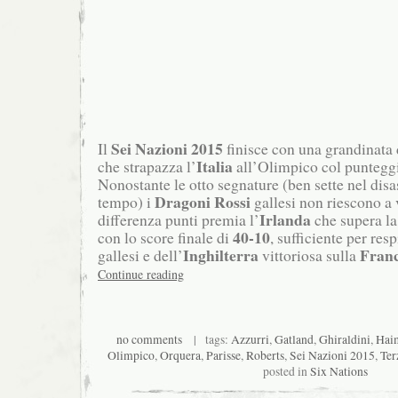
Sei Nazioni 2015
Il
finisce con una grandinata
Italia
che strapazza l’
all’Olimpico col punteggi
Nonostante le otto segnature (ben sette nel dis
Dragoni Rossi
tempo) i
gallesi non riescono a 
Irlanda
differenza punti premia l’
che supera l
40-10
con lo score finale di
, sufficiente per resp
Inghilterra
Franc
gallesi e dell’
vittoriosa sulla
Continue reading
no comments
| tags:
Azzurri
,
Gatland
,
Ghiraldini
,
Hai
Olimpico
,
Orquera
,
Parisse
,
Roberts
,
Sei Nazioni 2015
,
Ter
posted in
Six Nations