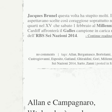
Jacques Brunel
questa volta ha stupito molti. In
aspettavano scelte così coraggiose soprattutto ne
Millenn
quarti nel XV che sabato 1 febbraio al
Galles
Cardiff affronterà il
campione in carica 
RBS Sei
Nazioni 2014
dell’
.
› Continue reading
no comments
| tags:
Allan
,
Bergamasco
,
Bortolami
,
Castrogiovanni
,
Esposito
,
Gatland
,
Ghiraldini
,
Gori
,
Millen
Sei Nazioni 2014
,
Sarto
,
Zanni
| posted in
S
Allan e Campagnaro,