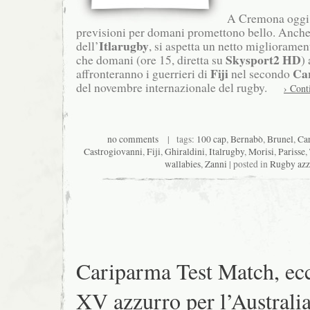
A Cremona oggi 
previsioni per domani promettono bello. Anch
Itlarugby
dell’
, si aspetta un netto miglioramen
Skysport2 HD
che domani (ore 15, diretta su
)
Fiji
Ca
affronteranno i guerrieri di
nel secondo
del novembre internazionale del rugby.
› Cont
no comments
| tags:
100 cap
,
Bernabò
,
Brunel
,
Ca
Castrogiovanni
,
Fiji
,
Ghiraldini
,
Italrugby
,
Morisi
,
Parisse
,
wallabies
,
Zanni
| posted in
Rugby azz
Cariparma Test Match, ecc
XV azzurro per l’Australi