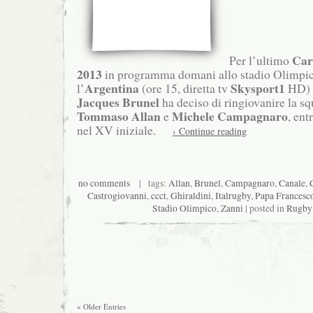
Car
Per l’ultimo
2013
in programma domani allo stadio Olimpic
Argentina
Skysport1
l’
(ore 15, diretta tv
HD) i
Jacques Brunel
ha deciso di ringiovanire la s
Tommaso Allan
Michele
Campagnaro
e
, ent
nel XV iniziale.
› Continue reading
no comments
| tags:
Allan
,
Brunel
,
Campagnaro
,
Canale
,
Castrogiovanni
,
ccct
,
Ghiraldini
,
Italrugby
,
Papa Francesc
Stadio Olimpico
,
Zanni
| posted in
Rugby 
« Older Entries