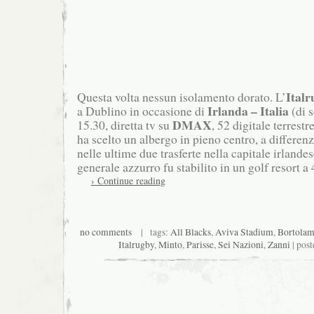
Italr
Questa volta nessun isolamento dorato. L’
Irlanda – Italia
a Dublino in occasione di
(di 
DMAX
15.30, diretta tv su
, 52 digitale terrestre
ha scelto un albergo in pieno centro, a differen
nelle ultime due trasferte nella capitale irlande
generale azzurro fu stabilito in un golf resort a 
› Continue reading
no comments
| tags:
All Blacks
,
Aviva Stadium
,
Bortolam
Italrugby
,
Minto
,
Parisse
,
Sei Nazioni
,
Zanni
| post