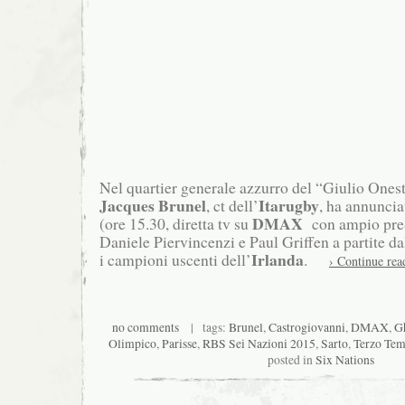
Nel quartier generale azzurro del “Giulio Ones
Jacques Brunel
Itarugby
, ct dell’
, ha annunci
DMAX
(ore 15.30, diretta tv su
con ampio pre-p
Daniele Piervincenzi e Paul Griffen a partite da
Irlanda
i campioni uscenti dell’
.
› Continue rea
no comments
| tags:
Brunel
,
Castrogiovanni
,
DMAX
,
Gh
Olimpico
,
Parisse
,
RBS Sei Nazioni 2015
,
Sarto
,
Terzo Tem
posted in
Six Nations