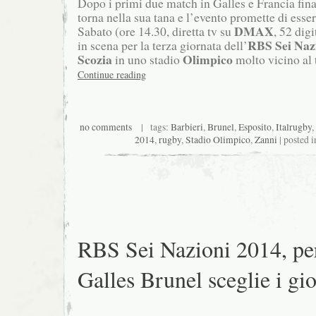
Dopo i primi due match in Galles e Francia fin
torna nella sua tana e l’evento promette di ess
DMAX
Sabato (ore 14.30, diretta tv su
, 52 digi
RBS Sei Naz
in scena per la terza giornata dell’
Scozia
Olimpico
in uno stadio
molto vicino al 
Continue reading
no comments
| tags:
Barbieri
,
Brunel
,
Esposito
,
Italrugby
,
2014
,
rugby
,
Stadio Olimpico
,
Zanni
| posted 
RBS Sei Nazioni 2014, per
Galles Brunel sceglie i gi