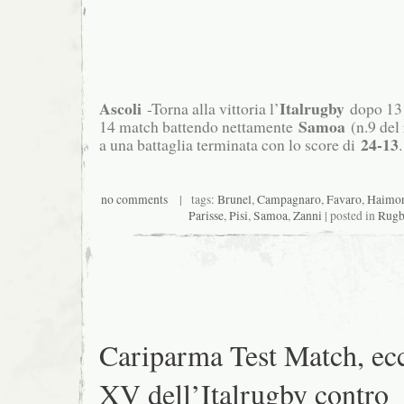
Ascoli
Italrugby
-Torna alla vittoria l’
dopo 13 s
Samoa
14 match battendo nettamente
(n.9 del
24-13
a una battaglia terminata con lo score di
no comments
| tags:
Brunel
,
Campagnaro
,
Favaro
,
Haimo
Parisse
,
Pisi
,
Samoa
,
Zanni
| posted in
Rugb
Cariparma Test Match, ecc
XV dell’Italrugby contro