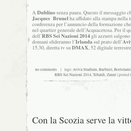
Dublino
A
senza paura. Questo il messaggio che
Jacques Brunel
ha affidato alla stampa nella 
conferenza per l’annuncio della formazione che 
nel quartier generale dell’Acquacetosa. Per il 
RBS Sei Nazioni 2014
dell’
gli azzurri salgono
Irlanda
Avi
domani sfideranno l’
sul prato dell’
DMAX
15.30, diretta tv su
, 52 digitale terrestr
no comments
| tags:
Aviva Stadium
,
Barbieri
,
Bortolami
RBS Sei Nazioni 2014
,
Tebaldi
,
Zanni
| posted 
Con la Scozia serve la vitt