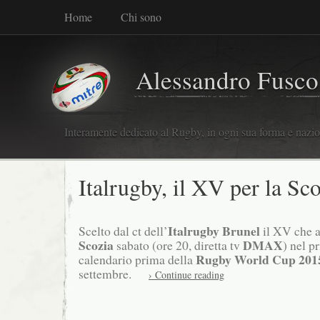
Home
Chi sono
Alessandro Fusco
Interamente dedicato al Rugby, in ogni sua forma e nazio
Italrugby, il XV per la Sc
Italrugby
Brunel
Scelto dal ct dell’
il XV che a
Scozia
DMAX
sabato (ore 20, diretta tv
) nel pr
Rugby World Cup 201
calendario prima della
settembre.
› Continue reading