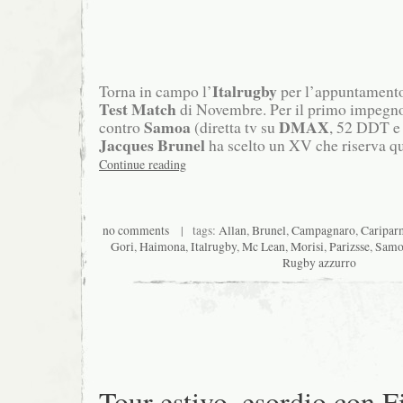
Italrugby
Torna in campo l’
per l’appuntament
Test Match
di Novembre. Per il primo impegno
Samoa
DMAX
contro
(diretta tv su
, 52 DDT e 
Jacques Brunel
ha scelto un XV che riserva q
Continue reading
no comments
| tags:
Allan
,
Brunel
,
Campagnaro
,
Caripar
Gori
,
Haimona
,
Italrugby
,
Mc Lean
,
Morisi
,
Parizsse
,
Samo
Rugby azzurro
Tour estivo, esordio con Fi