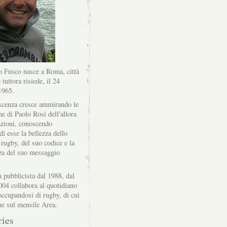
 Fusco nasce a Roma, città
 tuttora risiede, il 24
1965.
scenza cresce ammirando le
he di Paolo Rosi dell'allora
zioni, conoscendo
di esse la bellezza dello
 rugby, del suo codice e la
za del suo messaggio
a pubblicista dal 1988, dal
004 collabora al quotidiano
ccupandosi di rugby, di cui
he sul mensile Area.
ries