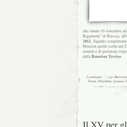
che sabato 10 novembre alle
Rigamonti” di Brescia, aff
2012
. Squadra completament
Houston quella scelta dal C
uomini e di posizione rispett
Benetton Treviso
dalla
.
2 comments
| tags:
Benvenut
Furno
,
Ghiraldini
,
Iannone
,
L
Il XV per gl