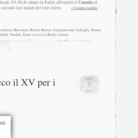
Canada
locali (01.00 di sabato in Italia) affronterà il
al
 secondo test-match del tour estivo.
› Continue reading
atichetti
,
Benvenuti
,
Brunel
,
Burton
,
Castrogiovanni
,
Italrugby
,
Parisse
,
ebaldi
,
Venditti
,
Zanni
| posted in
Rugby azzurro
cco il XV per i
GIU
7
2012