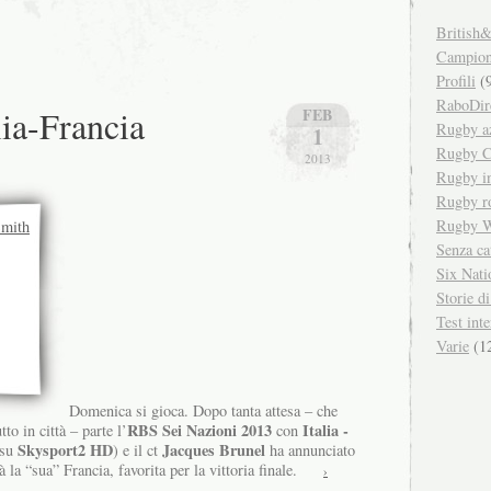
British&
Campiona
Profili
(9
RaboDir
lia-Francia
FEB
Rugby a
1
Rugby C
2013
Rugby in
Rugby r
Rugby W
Senza ca
Six Nati
Storie d
Test inte
Varie
(1
Domenica si gioca. Dopo tanta attesa – che
RBS Sei Nazioni 2013
Italia -
to in città – parte l’
con
Skysport2 HD
Jacques Brunel
 su
) e il ct
ha annunciato
à la “sua” Francia, favorita per la vittoria finale.
›