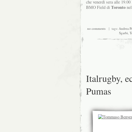
che venerdì sera alle 19.00 
Toronto
BMO Field di
nel
no comments
| tags:
Andrea Pr
Sgarbi
,
T
Italrugby, e
Pumas