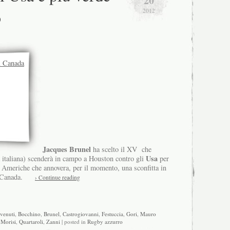
20
o
2012
Jacques Brunel
ha scelto il XV che
Usa
 italiana) scenderà in campo a Houston contro gli
per
le Americhe che annovera, per il momento, una sconfitta in
n Canada.
› Continue reading
venuti
,
Bocchino
,
Brunel
,
Castrogiovanni
,
Festuccia
,
Gori
,
Mauro
,
Morisi
,
Quartaroli
,
Zanni
| posted in
Rugby azzurro