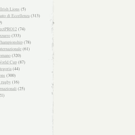
Irish Lions
(5)
to di Eccellenza
(313)
)
ectPRO12
(74)
zzurro
(333)
hampionship
(78)
ternazionale
(61)
omano
(320)
orld Cup
(87)
tegoria
(44)
ons
(300)
i rugby
(16)
rnazionali
(25)
21)