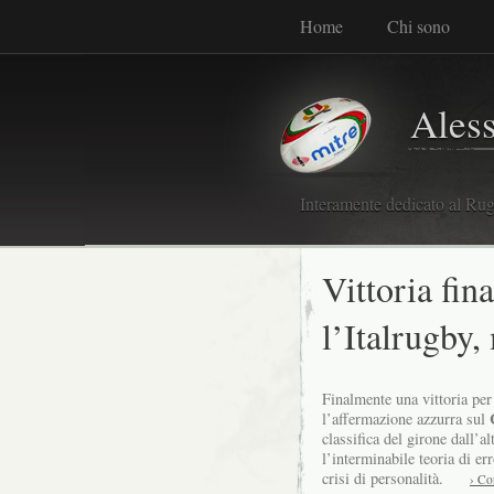
Home
Chi sono
Ales
Interamente dedicato al Rugb
Vittoria fin
l’Italrugby,
Finalmente una vittoria per 
l’affermazione azzurra sul
classifica del girone dall’a
l’interminabile teoria di er
crisi di personalità.
› Co