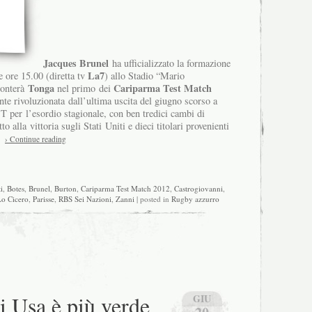
Jacques Brunel
ha ufficializzato la formazione
La7
 ore 15.00 (diretta tv
) allo Stadio “Mario
Tonga
Cariparma Test Match
ronterà
nel primo dei
e rivoluzionata dall’ultima uscita del giugno scorso a
T per l’esordio stagionale, con ben tredici cambi di
o alla vittoria sugli Stati Uniti e dieci titolari provenienti
› Continue reading
i
,
Botes
,
Brunel
,
Burton
,
Cariparma Test Match 2012
,
Castrogiovanni
,
o Cicero
,
Parisse
,
RBS Sei Nazioni
,
Zanni
| posted in
Rugby azzurro
i Usa è più verde
GIU