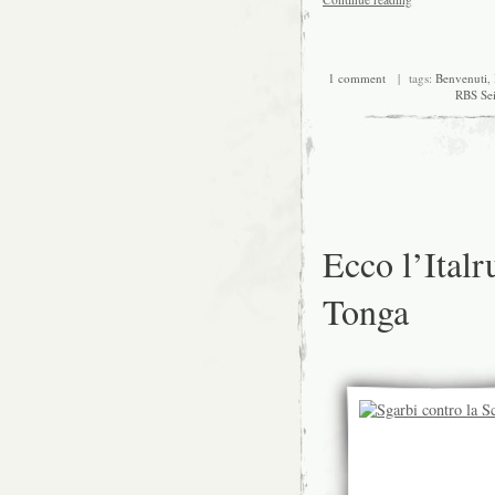
1 comment
| tags:
Benvenuti
,
RBS Sei
Ecco l’Italr
Tonga