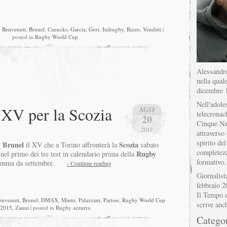
,
Benvenuti
,
Brunel
,
Canucks
,
Garcia
,
Gori
,
Italrugby
,
Rizzo
,
Venditti
|
posted in
Rugby World Cup
Alessandro
nella quale
dicembre 
Nell'adole
l XV per la Scozia
AGO
telecronac
20
Cinque Na
2015
attraverso 
spirito del
y
Brunel
Scozia
il XV che a Torino affronterà la
sabato
completez
Rugby
 nel primo dei tre test in calendario prima della
formativo.
amma da settembre.
› Continue reading
Giornalist
febbraio 2
Il Tempo o
envenuti
,
Brunel
,
DMAX
,
Minto
,
Palazzani
,
Parisse
,
Rugby World Cup
scrive anc
2015
,
Zanni
| posted in
Rugby azzurro
Catego