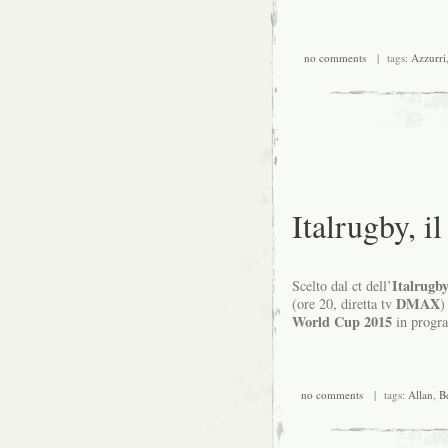
no comments
| tags:
Azzurri
Italrugby, i
Italrugb
Scelto dal ct dell’
DMAX
(ore 20, diretta tv
)
World Cup 2015
in progr
no comments
| tags:
Allan
,
B