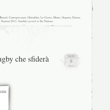
Brunel
,
Castrogiovanni
,
Ghiraldini
,
Lo Cicero
,
Minto
,
Orquera
,
Parisse
,
 Nazioni 2013
,
Venditti
| posted in
Six Nations
ugby che sfiderà
NOV
8
2012