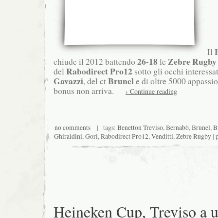
Il
26-18
Zebre Rugby
chiude il 2012 battendo
le
Rabodirect Pro12
del
sotto gli occhi interessa
Gavazzi
Brunel
, del ct
e di oltre 5000 appassio
bonus non arriva.
› Continue reading
no comments
| tags:
Benetton Treviso
,
Bernabò
,
Brunel
,
B
Ghiraldini
,
Gori
,
Rabodirect Pro12
,
Venditti
,
Zebre Rugby
| 
Heineken Cup, Treviso a 