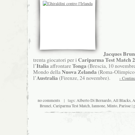
Jacques Brun
Cariparma Test Match 
trenta giocatori per i
Italia
Tonga
l’
affrontare
(Brescia, 10 novembre
Nuova Zelanda
Mondo della
(Roma-Olimpico,
Australia
l’
(Firenze, 24 novembre).
› Contin
no comments
| tags:
Alberto Di Bernardo
,
All Blacks
,
A
Brunel
,
Cariparma Test Match
,
Iannone
,
Minto
,
Parisse
| 