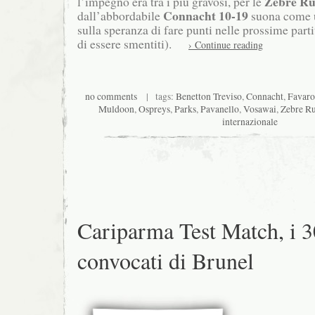
Zebre R
l’impegno era tra i più gravosi, per le
Connacht 10-19
dall’abbordabile
suona come 
sulla speranza di fare punti nelle prossime par
di essere smentiti).
› Continue reading
no comments
| tags:
Benetton Treviso
,
Connacht
,
Favaro
Muldoon
,
Ospreys
,
Parks
,
Pavanello
,
Vosawai
,
Zebre R
internazionale
Cariparma Test Match, i 3
convocati di Brunel