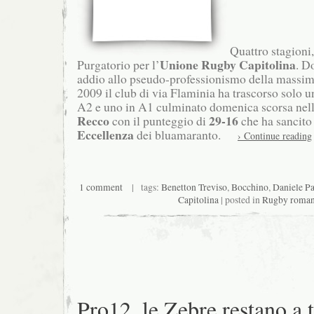
Quattro stagioni, 
Unione Rugby Capitolina
Purgatorio per l’
. D
addio allo pseudo-professionismo della massim
2009 il club di via Flaminia ha trascorso solo u
A2 e uno in A1 culminato domenica scorsa nella
Recco
29-16
con il punteggio di
che ha sancito 
Eccellenza
dei bluamaranto.
› Continue reading
1 comment
| tags:
Benetton Treviso
,
Bocchino
,
Daniele Pa
Capitolina
| posted in
Rugby roma
Pro12, le Zebre restano a t