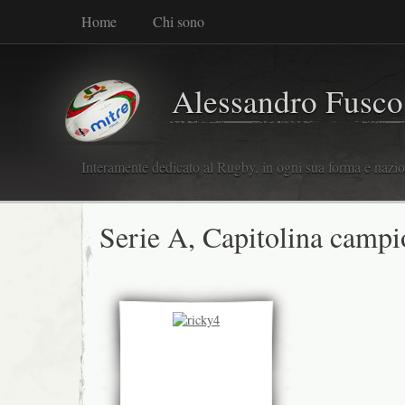
Home
Chi sono
Alessandro Fusco
Interamente dedicato al Rugby, in ogni sua forma e nazio
Serie A, Capitolina campi