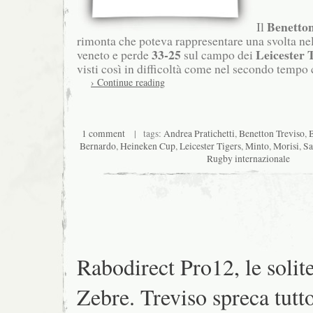
Benetton
Il
rimonta che poteva rappresentare una svolta nel
33-25
Leicester 
veneto e perde
sul campo dei
visti così in difficoltà come nel secondo tempo c
› Continue reading
1 comment
| tags:
Andrea Pratichetti
,
Benetton Treviso
,
Bernardo
,
Heineken Cup
,
Leicester Tigers
,
Minto
,
Morisi
,
Sa
Rugby internazionale
Rabodirect Pro12, le solit
Zebre. Treviso spreca tutt