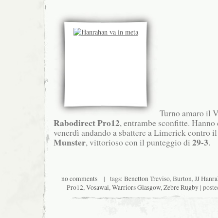
Turno amaro il VI
Rabodirect Pro12
, entrambe sconfitte. Hanno
venerdì andando a sbattere a Limerick contro i
Munster
29-3
, vittorioso con il punteggio di
.
no comments
| tags:
Benetton Treviso
,
Burton
,
JJ Hanr
Pro12
,
Vosawai
,
Warriors Glasgow
,
Zebre Rugby
| poste