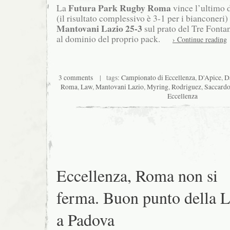
Futura Park Rugby Roma
La
vince l’ultimo 
(il risultato complessivo è 3-1 per i bianconeri)
Mantovani Lazio 25-3
sul prato del Tre Fontan
al dominio del proprio pack.
› Continue reading
3 comments
| tags:
Campionato di Eccellenza
,
D'Apice
,
D
Roma
,
Law
,
Mantovani Lazio
,
Myring
,
Rodriguez
,
Saccard
Eccellenza
Eccellenza, Roma non si
ferma. Buon punto della L
a Padova