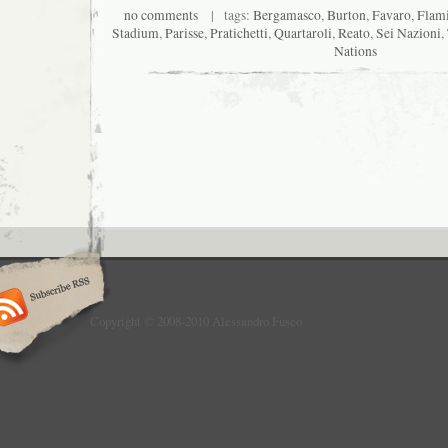
no comments
| tags:
Bergamasco
,
Burton
,
Favaro
,
Flam
Stadium
,
Parisse
,
Pratichetti
,
Quartaroli
,
Reato
,
Sei Nazioni
,
Nations
Copyright © 2008-2010 Alessandro Fusco