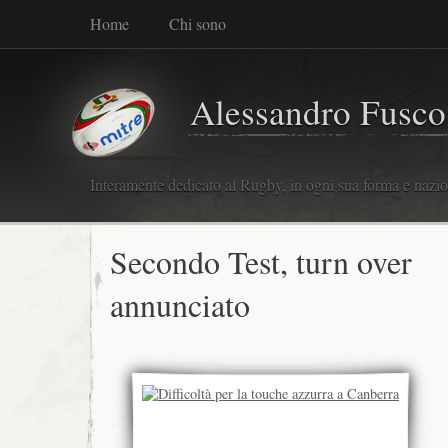
Home
Chi sono
Alessandro Fusco
Interamente dedicato al Rugby, in ogni sua forma e nazio
Secondo Test, turn over
annunciato