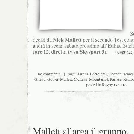
S
Nick Mallett
decisi da
per il secondo Test con
andrà in scena sabato prossimo all’Etihad Sta
ore 12, diretta tv su Skysport 3
(
).
› Continue 
no comments
| tags:
Barnes
,
Bortolami
,
Cooper
,
Deans
Giteau
,
Gower
,
Mallett
,
McLean
,
Mountariol
,
Parisse
,
Reato
posted in
Rugby azzurro
Mallett allarga il gruppo,