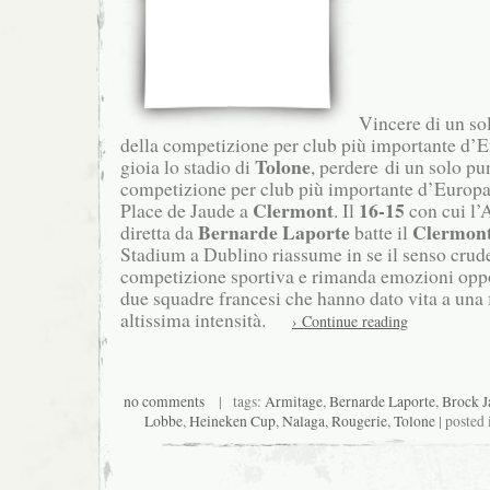
Vincere di un sol
della competizione per club più importante d’E
Tolone
gioia lo stadio di
, perdere di un solo pun
competizione per club più importante d’Europa 
Clermont
16-15
Place de Jaude a
. Il
con cui l’A
Bernarde Laporte
Clermon
diretta da
batte il
Stadium a Dublino riassume in se il senso crude
competizione sportiva e rimanda emozioni oppo
due squadre francesi che hanno dato vita a una f
altissima intensità.
› Continue reading
no comments
| tags:
Armitage
,
Bernarde Laporte
,
Brock 
Lobbe
,
Heineken Cup
,
Nalaga
,
Rougerie
,
Tolone
| posted