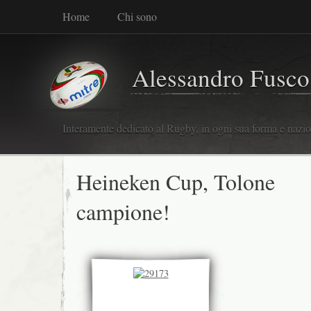
Home
Chi sono
Alessandro Fusco
Interamente dedicato al Rugby, in ogni sua forma e nazio
Heineken Cup, Tolone
campione!