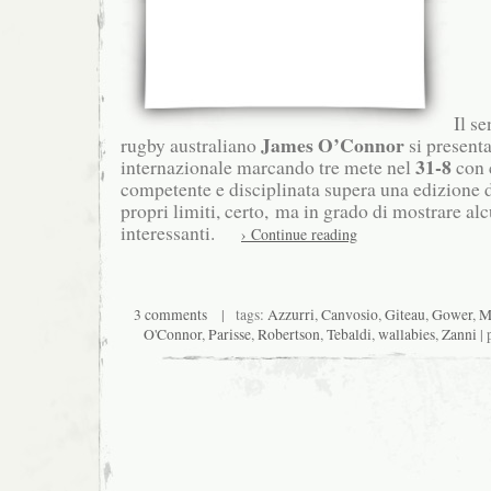
Il se
James O’Connor
rugby australiano
si presenta
31-8
internazionale marcando tre mete nel
con 
competente e disciplinata supera una edizione d
propri limiti, certo, ma in grado di mostrare a
interessanti.
› Continue reading
3 comments
| tags:
Azzurri
,
Canvosio
,
Giteau
,
Gower
,
Ma
O'Connor
,
Parisse
,
Robertson
,
Tebaldi
,
wallabies
,
Zanni
| 