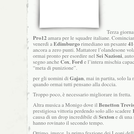
Terza giorna
Pro12
amara per le squadre italiane. Comincia
Edimburgo
41
venerdì a
rimediano un pesante
ancora a zero punti.
Mattatore l’olandesone vo
Sei Nazioni
ormai pronto per esordire nel
, aut
Cox
Ford
segno anche
,
e l’intera mischia capac
“meta di punizione”.
Gajan
per gli uomini di
, mai in partita, solo la
quando ormai tutti pensano alla doccia.
Troppo poco, è necessario migliorare in fretta.
Benetton Trevi
Altra musica a Monigo dove il
prestigiosa vittoria perdendo solo allo scadere
Sexton
causa di un drop incredibile di
e di una 
hanno rovinato il secondo tempo.
Ottimo, invece, la prima frazione dei Leoni del