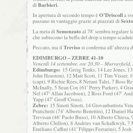
Barbieri
di
.
O’Driscoll
In apertura di secondo tempo è
a sv
Sext
passano in vantaggio grazie ai piazzati di
Semenzato
La meta di
al 78′ sembra regalare la 
che subiscono la beffa del drop a tempo scaduto
Treviso
Peccato, ma il
si conferma all’altezza d
EDIMBURGO – ZEBRE 41-10
Venerdì 14 settembre, ore 20.30 – Murrayfield
Edimburgo:
15 Greig Tonks, 14 Lee Jones, 13
John Houston), 12 Matt Scott, 11 Tim Visser, 
(capt), 9 Richie Rees, 8 Netani Talei, 7 Ross Re
McInally, 5 Sean Cox (61′ Perry Parker), 4 Gra
Nel (47′ Allan Jacobsen), 2 Ross Ford (47′ Andy
Yapp (47′ Geoff Cross).
Zebre:
15 Sinoti Sinoti, 14 Giovanbattista Ven
Pratichetti (74′ Alberto Benettin), 12 Daniel 
Trevisan (46′ Paolo Buso), 10 Alberto Chiesa, 9
Alberto Chillon), 8 Andries van Schalkwyk, 7
Emiliano Caffini (41′ Filippo Ferrarini), 5 Josh