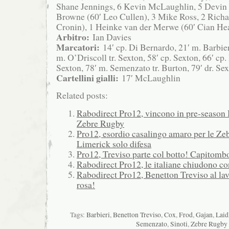
Shane Jennings, 6 Kevin McLaughlin, 5 Devin
Browne (60′ Leo Cullen), 3 Mike Ross, 2 Richa
Cronin), 1 Heinke van der Merwe (60′ Cian Hea
Arbitro:
Ian Davies
Marcatori:
14′ cp. Di Bernardo, 21′ m. Barbier
m. O’Driscoll tr. Sexton, 58′ cp. Sexton, 66′ cp.
Sexton, 78′ m. Semenzato tr. Burton, 79′ dr. Se
Cartellini gialli:
17′ McLaughlin
Related posts:
Rabodirect Pro12, vincono in pre-season 
Zebre Rugby
Pro12, esordio casalingo amaro per le Zeb
Limerick solo difesa
Pro12, Treviso parte col botto! Capitomb
Rabodirect Pro12, le italiane chiudono co
Rabodirect Pro12, Benetton Treviso al la
rosa!
Tags:
Barbieri
,
Benetton Treviso
,
Cox
,
Frod
,
Gajan
,
Laid
Semenzato
,
Sinoti
,
Zebre Rugby