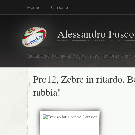
Home
Chi sono
Alessandro Fusco
Interamente dedicato al Rugby, in ogni sua forma e nazio
Pro12, Zebre in ritardo. B
rabbia!