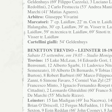
Geldenhuys (69′ Filippo Cazzola), 3 Luciano L
Redolfini), 2 Carlo Festuccia (53′ Andrea Mani
Marchi (41′ Matias Aguero).
Arbitro:
Giuseppe Vivarini
Marcatori:
7′ cp. Laidlaw, 22′ m. Cox tr. Laidl
Halangahu, 30′ cp. Laidlaw, 39′ m. Visser tr. La
Laidlaw, 59′ m.tecnica tr. Laidlaw, 69′ Sinoti tr
Visser tr. Laidlaw
Cartellini gialli:
54′ Geldenhuys
BENETTON TREVISO – LEINSTER 18-1
Sabato 15 settembre, ore 19.05 – Stadio Monigo
Treviso:
15 Luke McLean, 14 Edoardo Gori, 
Benvenuti, 12 Alberto Sgarbi, 11 Ludovico Nito
Semenzato), 10 Alberto Di Bernardo, 9 Tobias 
Burton), 8 Robert Barbieri (60′ Marco Filippuc
Zanni, 6 Simone Favaro, 5 Corniel Van Zyl (25′
Francesco Minto, 3 Ignacio Fernandez-Rouyet 
Cittadini), 2 Leonardo Ghiraldini (60′ Franco S
De Marchi (55′ Michele Rizzo).
Leinster:
15 Ian Madigan (49′ Isa Nacewa), 1
Brian O’Driscoll, 12 Fergus McFadden, 11 Fio
Sexton, 9 Eoin Reddan (66′ John Cooney), 8 Jam