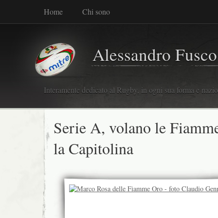
Home
Chi sono
Alessandro Fusco
Interamente dedicato al Rugby, in ogni sua forma e nazio
Serie A, volano le Fiamm
la Capitolina