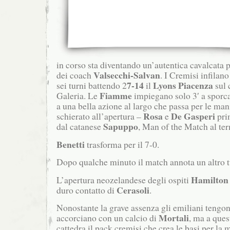
in corso sta diventando un’autentica cavalcata 
Valsecchi-Salvan
dei coach
. I Cremisi infilano
7-14
Lyons Piacenza
sei turni battendo 2
il
sul 
Fiamme
Galeria.
Le
impiegano solo 3′ a sporca
a una bella azione al largo che passa per le man
Rosa
De Gasperi
schierato all’apertura –
e
prim
Sapuppo
dal catanese
, Man of the Match al te
Benetti
trasforma per il 7-0.
Dopo qualche minuto il match annota un altro t
Hamilton
L’apertura neozelandese degli ospiti
Cerasoli
duro contatto di
.
Nonostante la grave assenza gli emiliani tengono
Mortali
accorciano con un calcio di
, ma a ques
cattedra il pack cremisi che crea le basi per la 