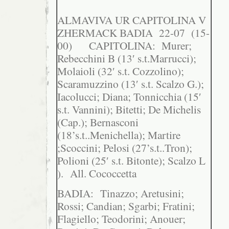
ALMAVIVA UR CAPITOLINA V
ZHERMACK BADIA 22-07 (15-
00) CAPITOLINA: Murer;
Rebecchini B (13′ s.t.Marrucci);
Molaioli (32′ s.t. Cozzolino);
Scaramuzzino (13′ s.t. Scalzo G.);
Iacolucci; Diana; Tonnicchia (15′
s.t. Vannini); Bitetti; De Michelis
(Cap.); Bernasconi
(18’s.t..Menichella); Martire
;Scoccini; Pelosi (27’s.t..Tron);
Polioni (25′ s.t. Bitonte); Scalzo L
). All. Cococcetta
BADIA: Tinazzo; Aretusini;
Rossi; Candian; Sgarbi; Fratini;
Flagiello; Teodorini; Anouer;