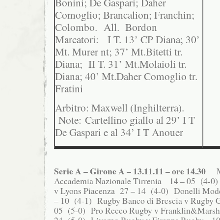
Bonini; De Gaspari; Daher
Comoglio; Brancalion; Franchin;
Colombo. All. Bordon
Marcatori: I T. 13’ CP Diana; 30’
Mt. Murer nt; 37’ Mt.Bitetti tr.
Diana; II T. 31’ Mt.Molaioli tr.
Diana; 40’ Mt.Daher Comoglio tr.
Fratini
Arbitro: Maxwell (Inghilterra).
Note: Cartellino giallo al 29’ I T
De Gaspari e al 34’ I T Anouer
Serie A – Girone A – 13.11.11 – ore 14.30
M-
Accademia Nazionale Tirrenia 14 – 05 (4-
v Lyons Piacenza 27 – 14 (4-0) Donelli Mo
– 10 (4-1) Rugby Banco di Brescia v Rugby 
05 (5-0) Pro Recco Rugby v Franklin&Marsh
24 (5-0) Livorno Rugby v Firenze Rugby 10