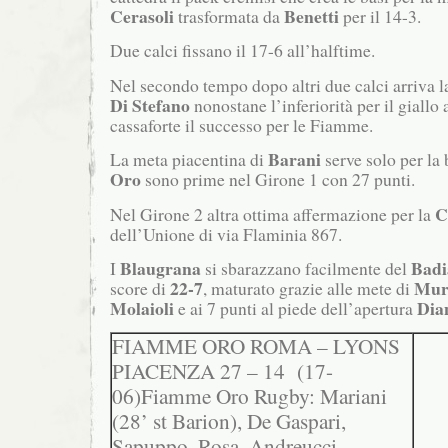
Cerasoli
Benetti
trasformata da
per il 14-3.
Due calci fissano il 17-6 all’halftime.
Nel secondo tempo dopo altri due calci arriva 
Di Stefano
nonostane l’inferiorità per il giallo
cassaforte il successo per le Fiamme.
Barani
La meta piacentina di
serve solo per la 
Oro
sono prime nel Girone 1 con 27 punti.
C
Nel Girone 2 altra ottima affermazione per la
dell’Unione di via Flaminia 867.
Blaugrana
Badi
I
si sbarazzano facilmente del
22-7
Mur
score di
, maturato grazie alle mete di
Molaioli
Dia
e ai 7 punti al piede dell’apertura
FIAMME ORO ROMA – LYONS
PIACENZA 27 – 14 (17-
06)Fiamme Oro Rugby: Mariani
(28’ st Barion), De Gaspari,
Sapuppo, Rosa, Andreucci,