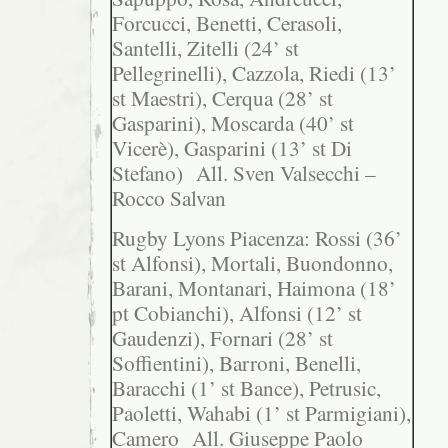
Forcucci, Benetti, Cerasoli,
Santelli, Zitelli (24’ st
Pellegrinelli), Cazzola, Riedi (13’
st Maestri), Cerqua (28’ st
Gasparini), Moscarda (40’ st
Vicerè), Gasparini (13’ st Di
Stefano) All. Sven Valsecchi –
Rocco Salvan
Rugby Lyons Piacenza: Rossi (36’
st Alfonsi), Mortali, Buondonno,
Barani, Montanari, Haimona (18’
pt Cobianchi), Alfonsi (12’ st
Gaudenzi), Fornari (28’ st
Soffientini), Barroni, Benelli,
Baracchi (1’ st Bance), Petrusic,
Paoletti, Wahabi (1’ st Parmigiani),
Camero All. Giuseppe Paolo