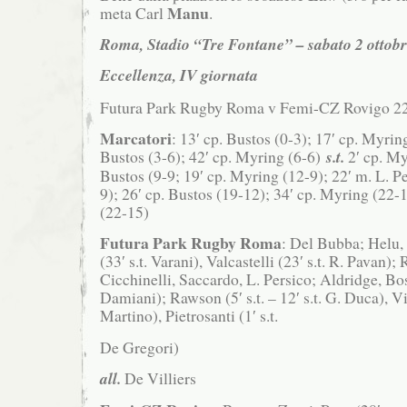
Manu
meta Carl
.
Roma, Stadio “Tre Fontane” – sabato 2 ottob
Eccellenza, IV giornata
Futura Park Rugby Roma v Femi-CZ Rovigo 22
Marcatori
: 13′ cp. Bustos (0-3); 17′ cp. Myring
Bustos (3-6); 42′ cp. Myring (6-6)
s.t.
2′ cp. My
Bustos (9-9; 19′ cp. Myring (12-9); 22′ m. L. Pe
9); 26′ cp. Bustos (19-12); 34′ cp. Myring (22-1
(22-15)
Futura Park Rugby Roma
: Del Bubba; Helu
(33′ s.t. Varani), Valcastelli (23′ s.t. R. Pavan)
Cicchinelli, Saccardo, L. Persico; Aldridge, Bos
Damiani); Rawson (5′ s.t. – 12′ s.t. G. Duca), Vi
Martino), Pietrosanti (1′ s.t.
De Gregori)
all.
De Villiers