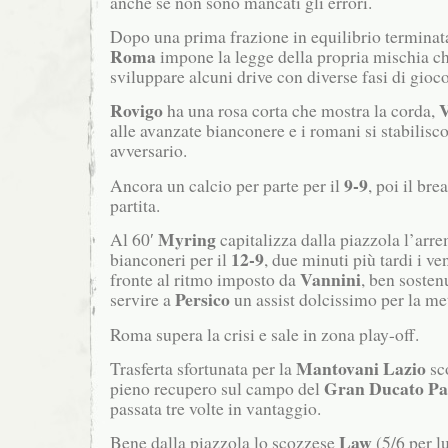
anche se non sono mancati gli errori.
Dopo una prima frazione in equilibrio termina
Roma
impone la legge della propria mischia c
sviluppare alcuni drive con diverse fasi di gioco
Rovigo
V
ha una rosa corta che mostra la corda,
alle avanzate bianconere e i romani si stabilis
avversario.
9-9
Ancora un calcio per parte per il
, poi il bre
partita.
Myring
Al 60′
capitalizza dalla piazzola l’arr
12-9
bianconeri per il
, due minuti più tardi i ve
Vannini
fronte al ritmo imposto da
, ben sosten
Persico
servire a
un assist dolcissimo per la me
Roma supera la crisi e sale in zona play-off.
Mantovani Lazio
Trasferta sfortunata per la
sc
Gran Ducato P
pieno recupero sul campo del
passata tre volte in vantaggio.
Law
Bene dalla piazzola lo scozzese
(5/6 per lu