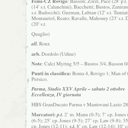
Femi-CZ Rovigo
: Basson; Zorzi, Pace (28′ p.
(14′ s.t. Calanchini), Bacchetti; Bustos, Zanirato
s.t. Badocchi); Guzman, Lubian (12′ s.t. Tumiati
Montauriol, Reato; Ravalle, Mahoney (23′ s.t.
(20′ s.t.
Quaglio)
all.
Roux
arb.
Dordolo (Udine)
Note
: Calci Myring 5/5 – Bustos 3/4, Basson 0
Punti in classifica:
Roma 4, Rovigo 1; Man of 
Persico.
Parma, Stadio XXV Aprile – sabato 2 ottobre
Eccellenza, IV giornata
HBS GranDucato Parma v Mantovani Lazio 28
Marcatori:
p.t.
2’ m. Manu (0-5); 7’ cp. Jones 
(6-5); 25’ cp. Jones (9-5); 27’ cp. Law (9-8); 3
cp. Jones (12-11);
s.t.
8’ cp. Law (12-14); 10’ c