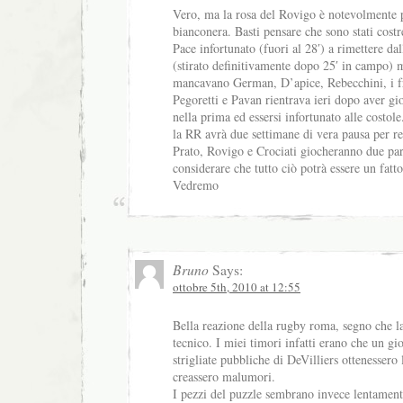
Vero, ma la rosa del Rovigo è notevolmente p
bianconera. Basti pensare che sono stati costr
Pace infortunato (fuori al 28′) a rimettere d
(stirato definitivamente dopo 25′ in campo) 
mancavano German, D’apice, Rebecchini, i fr
Pegoretti e Pavan rientrava ieri dopo aver gi
nella prima ed essersi infortunato alle costol
la RR avrà due settimane di vera pausa per r
Prato, Rovigo e Crociati giocheranno due par
considerare che tutto ciò potrà essere un fatt
Vedremo
Bruno
Says:
ottobre 5th, 2010 at 12:55
Bella reazione della rugby roma, segno che la
tecnico. I miei timori infatti erano che un gi
strigliate pubbliche di DeVilliers ottenessero 
creassero malumori.
I pezzi del puzzle sembrano invece lentament