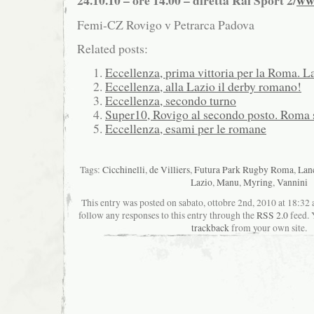
24.10.10 – ore 14.00 – diretta Rai Sport 2/
www
Femi-CZ Rovigo v Petrarca Padova
Related posts:
Eccellenza, prima vittoria per la Roma. La
Eccellenza, alla Lazio il derby romano!
Eccellenza, secondo turno
Super10, Rovigo al secondo posto. Roma s
Eccellenza, esami per le romane
Tags:
Cicchinelli
,
de Villiers
,
Futura Park Rugby Roma
,
Lan
Lazio
,
Manu
,
Myring
,
Vannini
This entry was posted on sabato, ottobre 2nd, 2010 at 18:32 a
follow any responses to this entry through the
RSS 2.0
feed. 
trackback
from your own site.