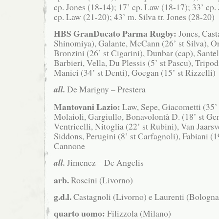
cp. Jones (18-14); 17’ cp. Law (18-17); 33’ cp.
cp. Law (21-20); 43’ m. Silva tr. Jones (28-20)
HBS GranDucato Parma Rugby:
Jones, Casta
Shinomiya), Galante, McCann (26’ st Silva), On
Bronzini (26’ st Cigarini), Dunbar (cap), Santell
Barbieri, Vella, Du Plessis (5’ st Pascu), Tripodi
Manici (34’ st Denti), Goegan (15’ st Rizzelli)
all.
De Marigny – Prestera
Mantovani Lazio:
Law, Sepe, Giacometti (35’ 
Molaioli, Gargiullo, Bonavolontà D. (18’ st Ge
Ventricelli, Nitoglia (22’ st Rubini), Van Jaarsv
Siddons, Perugini (8’ st Carfagnoli), Fabiani (1
Cannone
all.
Jimenez – De Angelis
arb.
Roscini (Livorno)
g.d.l.
Castagnoli (Livorno) e Laurenti (Bologna
quarto uomo:
Filizzola (Milano)