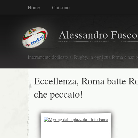
Home
Chi sono
Alessandro Fusco
Interamente dedicato al Rugby, in ogni sua forma e nazio
Eccellenza, Roma batte R
che peccato!